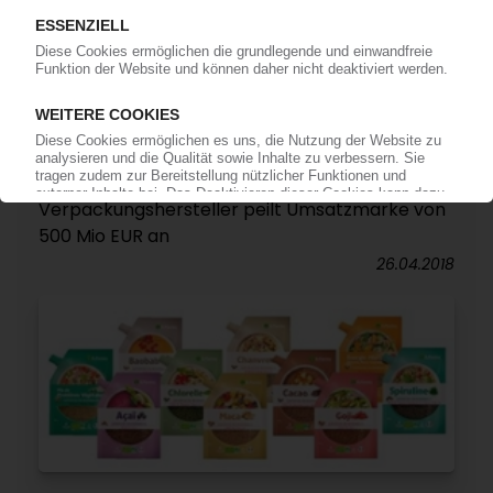
SCHUR FLEXIBLES
Übernahme von UNI Packaging / Ausweitung
von Expertise und regionaler Präsenz /
Verpackungshersteller peilt Umsatzmarke von
500 Mio EUR an
26.04.2018