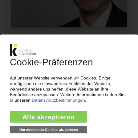
SCHUR FLEXIBLES
Neuer CEO Kühn geht schon nach vier Monaten
wieder / Folienhersteller strukturiert Führung
um
24.08.2018