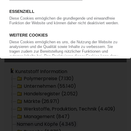
TER HELL PLASTIC
Manfred Meimberg geht in Ruhestand
16.12.2002
Seite 174 von 174
Rubrikensuche
Kunststoff Information
Polymerpreise (7.130)
Unternehmen (55.140)
Handelsregister (2.052)
Märkte (26.971)
Werkstoffe, Produktion, Technik (4.409)
Management (847)
Namen und Köpfe (4.345)