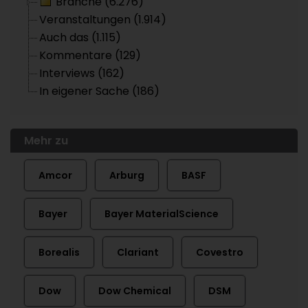
Branche (6.276)
Veranstaltungen (1.914)
Auch das (1.115)
Kommentare (129)
Interviews (162)
In eigener Sache (186)
Mehr zu
Amcor
Arburg
BASF
Bayer
Bayer MaterialScience
Borealis
Clariant
Covestro
Dow
Dow Chemical
DSM