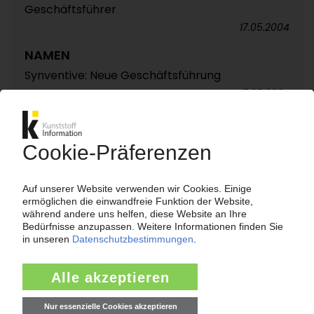
Geschäftsführer
17.05.2004
NAMEN
Synventive: Neue Geschäftsführung
17.05.2004
NAMEN
mht: Dr. Stephan Poller alleiniger
Geschäftsführer
10.05.2004
VERBÄNDE
VKE: Neue Mitglieder / Wechsel im Vorstand
19.05.2003
VERBÄNDE
IK-Fachgruppe FIBC mit neuem Vorstand
07.04.2003