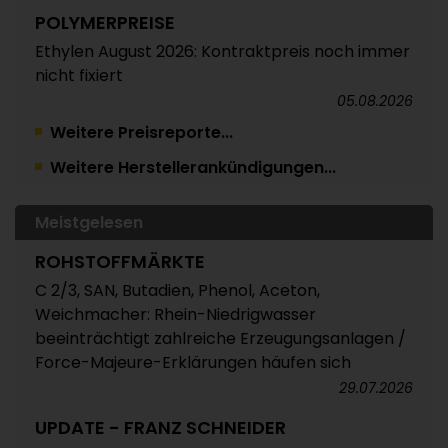
POLYMERPREISE
Ethylen August 2026: Kontraktpreis noch immer
nicht fixiert
05.08.2026
Weitere Preisreporte...
TRINSEO
Weitere Herstellerankündigungen...
Deutliche Preiserhöhungen für Polystyrol, ABS
und SAN
05.08.2026
Meistgelesen
POLYMERPREISE
ROHSTOFFMÄRKTE
Vorprodukte Juli/August 2026
C 2/3, SAN, Butadien, Phenol, Aceton,
Weichmacher: Rhein-Niedrigwasser
04.08.2026
beeinträchtigt zahlreiche Erzeugungsanlagen /
POLYMERPREISE
Force-Majeure-Erklärungen häufen sich
Styrolkunststoffe Juli 2026: Absturz der SM-
29.07.2026
Referenz zieht die Preise nach unten /
UPDATE - FRANZ SCHNEIDER
Atempause wohl aber nur von kurzer Dauer