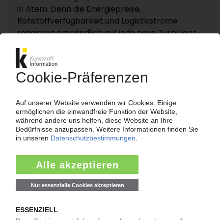
in Atem. Denn die Energiepreise,
Rohstoffverfügbarkeit und Logistikströme
reagieren empfindlich auf jede neue Turbulenz.
KI – Kunststoff Information dokumentiert und
analysiert die für die Polymermärkte
entscheidenden Entwicklungen rund um die
Straße von Hormus auf einer eigenen
Themenseite „Nahost-Konflikt“.
Zur Themenseite...
Nachrichten
LANXESS
Preiserhöhung für Adipinsäure / Folge des
Niedrigwassers im Rhein?
14:19