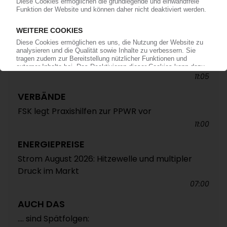
ALTAUTO-RECYCLING
TecPart: Verband ruft zur Teilnahme an EU-
Konsultation zum Rezyklatanteil auf /
Öffentliche Webkonferenz soll Industrieposition
abstimmen
11:05
VERBÄNDE
FSK legt Praxishilfen zur PPWR vor
11:00
ENERGIEPREISE
Strom August 2026: Hitzewelle und multipler
Druck im Markt
07:00
AUCH DAS
.... sind Spätfolgen: