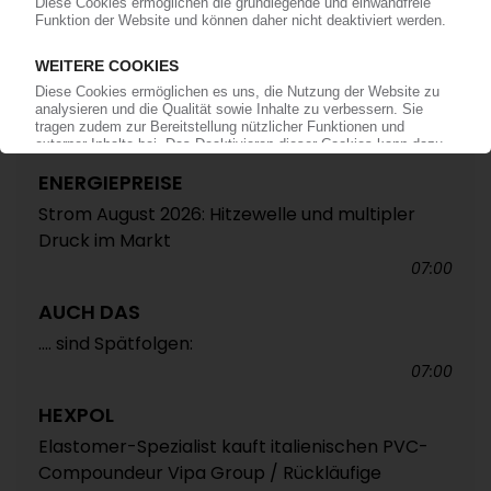
abstimmen
11:05
VERBÄNDE
FSK legt Praxishilfen zur PPWR vor
11:00
ENERGIEPREISE
Strom August 2026: Hitzewelle und multipler
Druck im Markt
07:00
AUCH DAS
.... sind Spätfolgen:
07:00
HEXPOL
Elastomer-Spezialist kauft italienischen PVC-
Compoundeur Vipa Group / Rückläufige