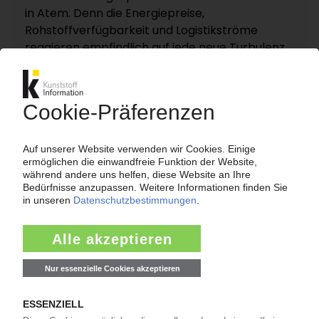
in Atem. Denn die Energiepreise,
Rohstoffverfügbarkeit und Logistikströme
reagieren empfindlich auf jede neue Turbulenz.
KI – Kunststoff Information dokumentiert und
analysiert die für die Polymermärkte
entscheidenden Entwicklungen rund um die
Straße von Hormus auf einer eigenen
Themenseite „Nahost-Konflikt“.
Zur Themenseite...
Nachrichten
ALTAUTO-RECYCLING
TecPart: Verband ruft zur Teilnahme an EU-
Konsultation zum Rezyklatanteil auf /
Öffentliche Webkonferenz soll Industrieposition