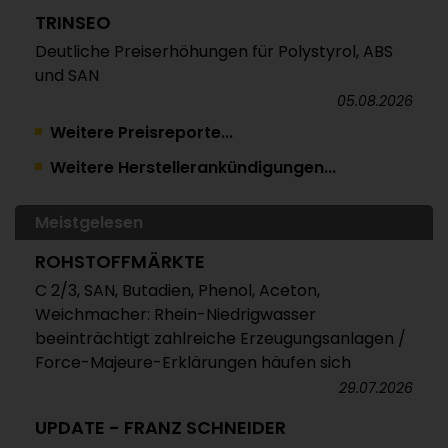
TRINSEO
Deutliche Preiserhöhungen für Polystyrol, ABS
und SAN
05.08.2026
Weitere Preisreporte...
POLYMERPREISE
Weitere Herstellerankündigungen...
Vorprodukte Juli/August 2026
04.08.2026
Meistgelesen
POLYMERPREISE
ROHSTOFFMÄRKTE
Styrolkunststoffe Juli 2026: Absturz der SM-
Referenz zieht die Preise nach unten /
C 2/3, SAN, Butadien, Phenol, Aceton,
Atempause wohl aber nur von kurzer Dauer
Weichmacher: Rhein-Niedrigwasser
beeinträchtigt zahlreiche Erzeugungsanlagen /
04.08.2026
Force-Majeure-Erklärungen häufen sich
POLYMERPREISE
29.07.2026
Technische Thermoplaste Juli 2026:
UPDATE - FRANZ SCHNEIDER
Überwiegend leichte Abschläge oder Rollover /