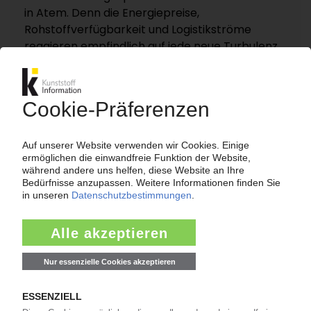
in Atem. Denn die Energiepreise,
Rohstoffverfügbarkeit und Logistikströme
reagieren empfindlich auf jede neue Turbulenz.
KI – Kunststoff Information dokumentiert und
analysiert die für die Polymermärkte
entscheidenden Entwicklungen rund um die
Straße von Hormus auf einer eigenen
Themenseite „Nahost-Konflikt“.
Zur Themenseite...
Nachrichten
LANXESS
Preiserhöhung für Adipinsäure / Folge des
Niedrigwassers im Rhein?
14:19