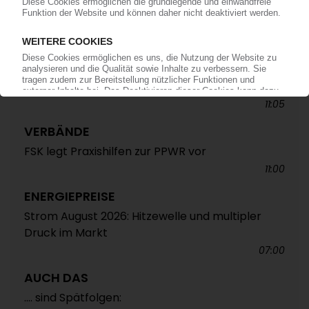
ALTAUTO-RECYCLING
TecPart: Verband ruft zur Teilnahme an EU-
Konsultation zum Rezyklatanteil auf /
Öffentliche Webkonferenz soll Industrieposition
abstimmen
11:05
VERBÄNDE
FSK legt Praxishilfen zur PPWR vor
11:00
ENERGIEPREISE
Strom August 2026: Hitzewelle und multipler
Druck im Markt
07:00
AUCH DAS
.... sind Spätfolgen: