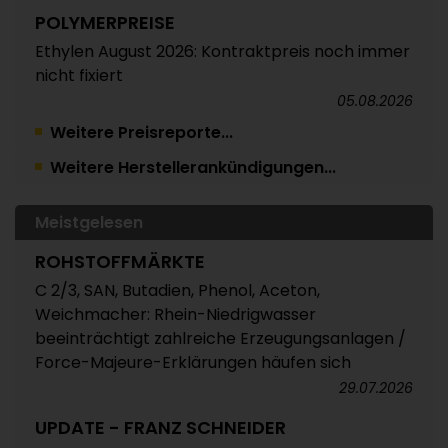
POLYMERPREISE
Ethylen August 2026: Kontraktpreis noch immer
nicht fixiert
05.08.2026
Weitere Preisreporte...
TRINSEO
Weitere Herstellerankündigungen...
Deutliche Preiserhöhungen für Polystyrol, ABS
und SAN
05.08.2026
Meistgelesen
POLYMERPREISE
ROHSTOFFMÄRKTE
Vorprodukte Juli/August 2026
C 2/3, SAN, Butadien, Phenol, Aceton,
Weichmacher: Rhein-Niedrigwasser
04.08.2026
beeinträchtigt zahlreiche Erzeugungsanlagen /
POLYMERPREISE
Force-Majeure-Erklärungen häufen sich
Styrolkunststoffe Juli 2026: Absturz der SM-
29.07.2026
Referenz zieht die Preise nach unten /
UPDATE - FRANZ SCHNEIDER
Atempause wohl aber nur von kurzer Dauer