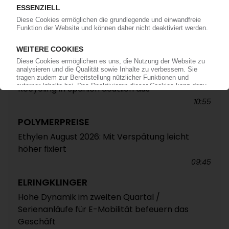
Compoundeur Vipa Group / Rückläufige
Halbjahresergebnisse trotz besserem zweiten
Quartal
12:52
VEOLIA
Französischer Entsorgungskonzern baut PET-
Recycling in Spanien deutlich aus
10:55
POLYMERPREISE
Ethylen August 2026: Mit Verspätung leicht
höher fixiert
09:45
ELRINGKLINGER
Hohe Dynamik im zweiten Quartal /
Serienanläufe für E-Mobilität befeuern das
Geschäft