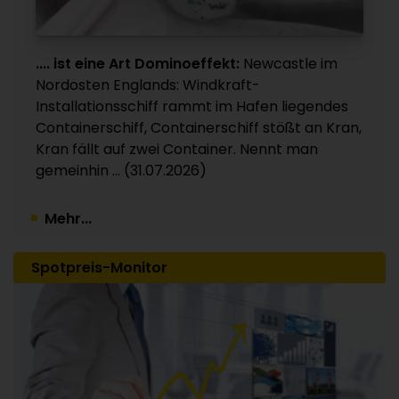
DOW CHEMICAL
Hohe Verkaufspreise bringen die Wende /
Nettoergebnis wieder im positiven Bereich
.... ist eine Art Dominoeffekt:
Newcastle im
24.07.2026
Nordosten Englands: Windkraft-
Installationsschiff rammt im Hafen liegendes
Containerschiff, Containerschiff stößt an Kran,
Kran fällt auf zwei Container. Nennt man
gemeinhin ... (31.07.2026)
Mehr...
Spotpreis-Monitor