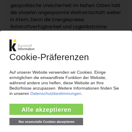
geopolitische Unsicherheit im Nahen Osten hält
die ohnehin angespannte Weltwirtschaft weiter
in Atem. Denn die Energiepreise,
Rohstoffverfügbarkeit und Logistikströme
reagieren empfindlich auf jede neue Turbulenz.
KI – Kunststoff Information dokumentiert und
analysiert die für die Polymermärkte
entscheidenden Entwicklungen rund um die
Straße von Hormus auf einer eigenen
Themenseite „Nahost-Konflikt“.
Zur Themenseite...
Nachrichten
HEXPOL
Elastomer-Spezialist kauft italienischen PVC-