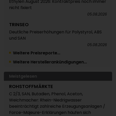
Ethylen August 2026: Kontraktpreis noch immer
nicht fixiert
05.08.2026
TRINSEO
Deutliche Preiserhöhungen für Polystyrol, ABS
und SAN
05.08.2026
Weitere Preisreporte...
POLYMERPREISE
Weitere Herstellerankündigungen...
Vorprodukte Juli/August 2026
04.08.2026
Meistgelesen
POLYMERPREISE
ROHSTOFFMÄRKTE
Styrolkunststoffe Juli 2026: Absturz der SM-
Referenz zieht die Preise nach unten /
C 2/3, SAN, Butadien, Phenol, Aceton,
Atempause wohl aber nur von kurzer Dauer
Weichmacher: Rhein-Niedrigwasser
beeinträchtigt zahlreiche Erzeugungsanlagen /
04.08.2026
Force-Majeure-Erklärungen häufen sich