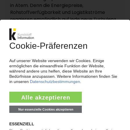
in Atem. Denn die Energiepreise,
Rohstoffverfügbarkeit und Logistikströme
reagieren empfindlich auf jede neue Turbulenz.
KI – Kunststoff Information dokumentiert und
analysiert die für die Polymermärkte
entscheidenden Entwicklungen rund um die
Straße von Hormus auf einer eigenen
Themenseite „Nahost-Konflikt“.
Zur Themenseite...
Nachrichten
LANXESS
Preiserhöhung für Adipinsäure / Folge des
Niedrigwassers im Rhein?
07.08.2026