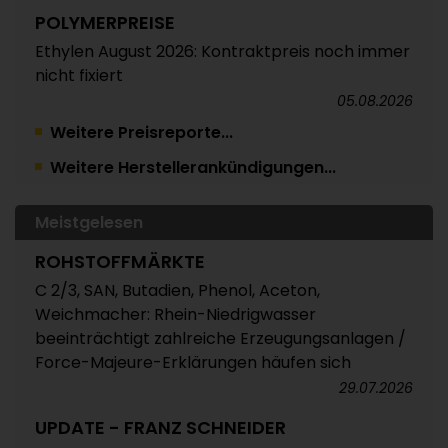
POLYMERPREISE
Ethylen August 2026: Kontraktpreis noch immer
nicht fixiert
05.08.2026
Weitere Preisreporte...
TRINSEO
Weitere Herstellerankündigungen...
Deutliche Preiserhöhungen für Polystyrol, ABS
und SAN
05.08.2026
Meistgelesen
POLYMERPREISE
ROHSTOFFMÄRKTE
Vorprodukte Juli/August 2026
C 2/3, SAN, Butadien, Phenol, Aceton,
Weichmacher: Rhein-Niedrigwasser
04.08.2026
beeinträchtigt zahlreiche Erzeugungsanlagen /
POLYMERPREISE
Force-Majeure-Erklärungen häufen sich
Styrolkunststoffe Juli 2026: Absturz der SM-
29.07.2026
Referenz zieht die Preise nach unten /
UPDATE - FRANZ SCHNEIDER
Atempause wohl aber nur von kurzer Dauer