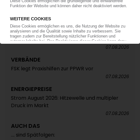
ALTAUTO-RECYCLING
TecPart: Verband ruft zur Teilnahme an EU-
Konsultation zum Rezyklatanteil auf /
Öffentliche Webkonferenz soll Industrieposition
abstimmen
07.08.2026
VERBÄNDE
FSK legt Praxishilfen zur PPWR vor
07.08.2026
ENERGIEPREISE
Strom August 2026: Hitzewelle und multipler
Druck im Markt
07.08.2026
AUCH DAS
.... sind Spätfolgen: