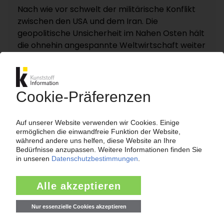
Nach wie vor schwelt der militärische Konflikt
zwischen den USA und dem Iran. Die
geopolitische Unsicherheit im Nahen Osten hält
die ohnehin angespannte Weltwirtschaft weiter
in Atem. Denn die Energiepreise,
Rohstoffverfügbarkeit und Logistikströme
reagieren empfindlich auf jede neue Turbulenz.
KI – Kunststoff Information dokumentiert und
analysiert die für die Polymermärkte
entscheidenden Entwicklungen rund um die
Straße von Hormus auf einer eigenen
Themenseite „Nahost-Konflikt“.
Zur Themenseite...
Nachrichten