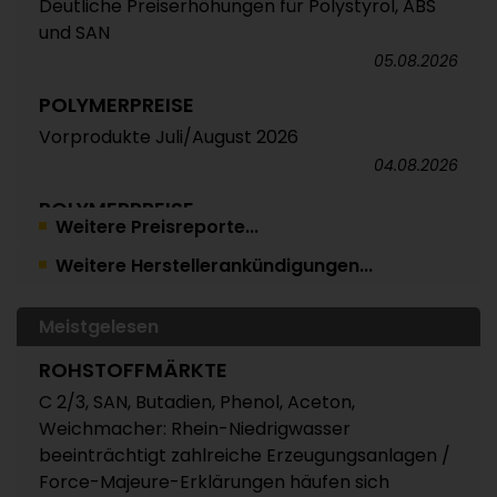
Deutliche Preiserhöhungen für Polystyrol, ABS
und SAN
05.08.2026
POLYMERPREISE
Vorprodukte Juli/August 2026
04.08.2026
POLYMERPREISE
Weitere Preisreporte...
Styrolkunststoffe Juli 2026: Absturz der SM-
Weitere Herstellerankündigungen...
Referenz zieht die Preise nach unten /
Atempause wohl aber nur von kurzer Dauer
04.08.2026
Meistgelesen
POLYMERPREISE
ROHSTOFFMÄRKTE
Technische Thermoplaste Juli 2026:
C 2/3, SAN, Butadien, Phenol, Aceton,
Überwiegend leichte Abschläge oder Rollover /
Weichmacher: Rhein-Niedrigwasser
Extrem unterschiedliche Preisveränderungen
beeinträchtigt zahlreiche Erzeugungsanlagen /
bei PC und PA 6 / Panel erwartet für August
Force-Majeure-Erklärungen häufen sich