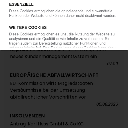
ELRINGKLINGER
Hohe Dynamik im zweiten Quartal /
Serienanläufe für E-Mobilität befeuern das
Geschäft
08:40
IN EIGENER SACHE
Digitaler Schichtwechsel: KI.PIE Group führt
neues Kundenmanagementsystem ein
07:00
EUROPÄISCHE ABFALLWIRTSCHAFT
EU-Kommission wirft Mitgliedstaaten
Versäumnisse bei der Umsetzung
abfallrechtlicher Vorschriften vor
05.08.2026
INSOLVENZEN
Antrag: Karl Hess GmbH & Co KG