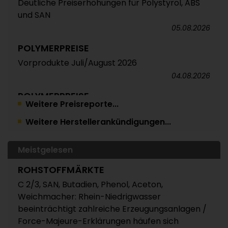
Deutliche Preiserhöhungen für Polystyrol, ABS
und SAN
05.08.2026
POLYMERPREISE
Vorprodukte Juli/August 2026
04.08.2026
POLYMERPREISE
Weitere Preisreporte...
Styrolkunststoffe Juli 2026: Absturz der SM-
Weitere Herstellerankündigungen...
Referenz zieht die Preise nach unten /
Atempause wohl aber nur von kurzer Dauer
04.08.2026
Meistgelesen
POLYMERPREISE
ROHSTOFFMÄRKTE
Technische Thermoplaste Juli 2026:
C 2/3, SAN, Butadien, Phenol, Aceton,
Überwiegend leichte Abschläge oder Rollover /
Weichmacher: Rhein-Niedrigwasser
Extrem unterschiedliche Preisveränderungen
beeinträchtigt zahlreiche Erzeugungsanlagen /
bei PC und PA 6 / Panel erwartet für August
Force-Majeure-Erklärungen häufen sich