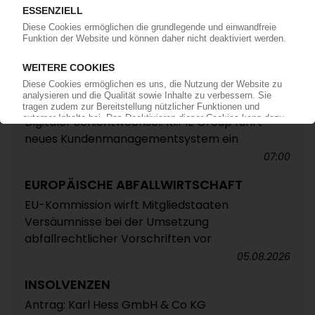
ELRINGKLINGER
Hohe Dynamik im zweiten Quartal /
Serienanläufe für E-Mobilität befeuern das
Geschäft
08:40
IN EIGENER SACHE
Digitaler Schichtwechsel: KI.PIE Group führt
neues Kundenmanagementsystem ein
07:00
EUROPÄISCHE ABFALLWIRTSCHAFT
EU-Kommission wirft Mitgliedstaaten
Versäumnisse bei der Umsetzung
abfallrechtlicher Vorschriften vor
05.08.2026
INSOLVENZEN
Antrag: Karl Hess GmbH & Co KG