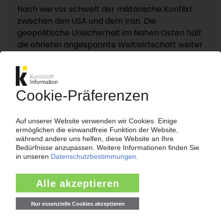
Nach wie vor schwelt der militärische Konflikt
zwischen den USA und dem Iran. Die
geopolitische Unsicherheit im Nahen Osten hält
die ohnehin angespannte Weltwirtschaft weiter
in Atem. Denn die Energiepreise,
Rohstoffverfügbarkeit und Logistikströme
reagieren empfindlich auf jede neue Turbulenz.
KI – Kunststoff Information dokumentiert und
analysiert die für die Polymermärkte
entscheidenden Entwicklungen rund um die
Straße von Hormus auf einer eigenen
Themenseite „Nahost-Konflikt“.
Zur Themenseite...
Nachrichten