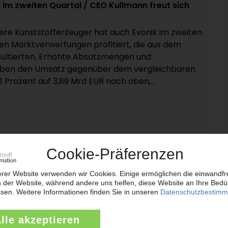
im zweiten Quartal / CEO Kullmann freut sich
ere Kunststofferzeuger hat auch Evonik im zweiten
en Marktverwerfungen profitiert, die aus dem
sultierten. Erhöhte Absatzmengen und
ieben den Umsatz gegenüber dem vergleichbaren
 Prozent auf 3,89 Mrd EUR nach oben,...
täten in „Nexpoint“ um
ment „Engineering Thermoplastic Polymers“ von
unter Nexpoint firmieren und seinen Sitz in Houston,
geht aus Dokumenten des US-Patent- und
 hervor. Danach haben die
ften Jadeed und Plastics US den neuen Namen
.08.2026)