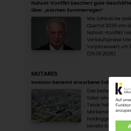
Nahost-Konflikt beschert gute Geschäfte 
über „warmen Sommerregen“
Wie zahlreiche and
Quartal 2026 von d
Nahost-Konflikt re
Verkaufspreise tr
Vorjahreswert um 11
(05.08.2026)
MUTARES
Investor benennt erworbene Sabic-Aktivi
Das bisherige Seg
Sabic wird künftig 
Texas haben. Das 
Markenamts USPTO
Holdinggesellscha
bereits Ende... (04