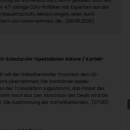
stag zur Konferenz nach Bonn geladen. Dort will
er 47-jährige CDU-Politiker mit Experten aus der
rbauwirtschaft, Meteorologen, aber auch
tern von Unternehmen, die... (06.08.2026)
 US-Schutzrohr-Spezialisten Atkore / Kartell-
D will der Kabelhersteller Prysmian den US-
re übernehmen. Die Vorstände beider
 der Transaktion zugestimmt, das Plazet der
teht noch aus. Der Abschluss des Deals wird bis
. Die Zustimmung der Kartellbehörden... (07:00)