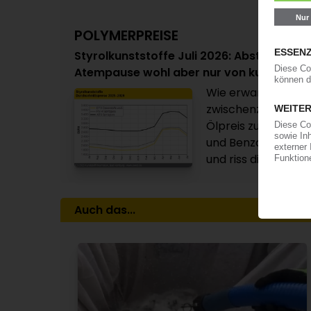
POLYMERPREISE
Styrolkunststoffe Juli 2026: Absturz der 
Atempause wohl aber nur von kurzer Da
Wie erwartet: Im J
zwischenzeitliche 
Ölpreis zunächst a
und Benzol rauscht
und riss die Notieru
Auch das...