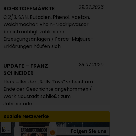
29.07.2026
Styrolkunststoffe Juli 2026: Absturz der
ROHSTOFFMÄRKTE
SM-Referenz zieht die Preise nach
C 2/3, SAN, Butadien, Phenol, Aceton,
unten / Atempause wohl aber nur von
Weichmacher: Rhein-Niedrigwasser
kurzer Dauer
beeinträchtigt zahlreiche
Erzeugungsanlagen / Force-Majeure-
Erklärungen häufen sich
04.08.2026
POLYMERPREISE
Technische Thermoplaste Juli 2026:
28.07.2026
Überwiegend leichte Abschläge oder
UPDATE - FRANZ
Rollover / Extrem unterschiedliche
SCHNEIDER
Preisveränderungen bei PC und PA 6 /
Hersteller der „Rolly Toys“ scheint am
Panel erwartet für August insgesamt
Ende der Geschichte angekommen /
weitgehend stabile Notierungen
Werk Neustadt schließt zum
Jahresende
04.08.2026
POLYMERPREISE
Soziale Netzwerke
30.07.2026
Composites/GFK Juli 2026: Auf und Ab
LOGISTIK
der Styrol-Preise sorgt für mehr
Der Rhein ist unsere ganz eigene