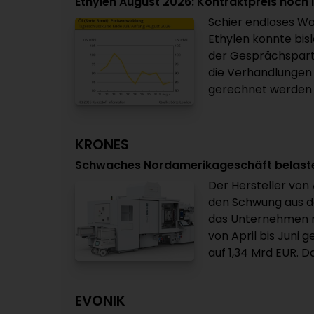
Ethylen August 2026: Kontraktpreis noch i
Schier endloses Wa
Ethylen konnte bisl
der Gesprächspart
die Verhandlungen 
gerechnet werden ka
KRONES
Schwaches Nordamerikageschäft belastet
Der Hersteller vo
den Schwung aus d
das Unternehmen mi
von April bis Juni
auf 1,34 Mrd EUR. D
EVONIK