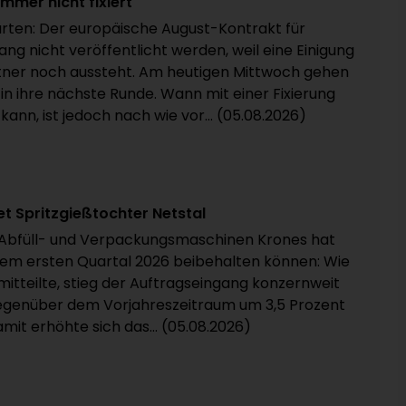
mmer nicht fixiert
rten: Der europäische August-Kontrakt für
ang nicht veröffentlicht werden, weil eine Einigung
ner noch aussteht. Am heutigen Mittwoch gehen
in ihre nächste Runde. Wann mit einer Fixierung
nn, ist jedoch nach wie vor... (05.08.2026)
 Spritzgießtochter Netstal
n Abfüll- und Verpackungsmaschinen Krones hat
em ersten Quartal 2026 beibehalten können: Wie
tteilte, stieg der Auftragseingang konzernweit
 gegenüber dem Vorjahreszeitraum um 3,5 Prozent
amit erhöhte sich das... (05.08.2026)