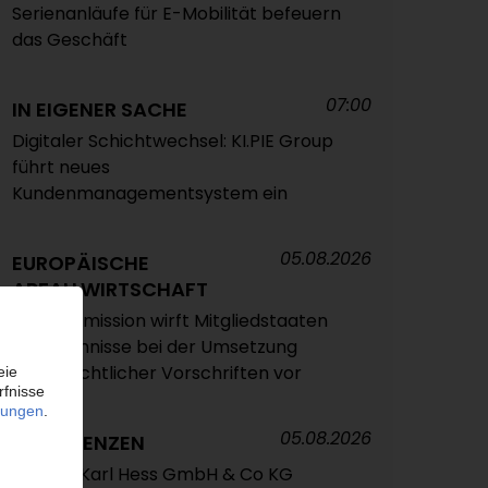
Serienanläufe für E-Mobilität befeuern
das Geschäft
07:00
IN EIGENER SACHE
Digitaler Schichtwechsel: KI.PIE Group
führt neues
Kundenmanagementsystem ein
05.08.2026
EUROPÄISCHE
ABFALLWIRTSCHAFT
EU-Kommission wirft Mitgliedstaaten
Versäumnisse bei der Umsetzung
abfallrechtlicher Vorschriften vor
05.08.2026
INSOLVENZEN
Antrag: Karl Hess GmbH & Co KG