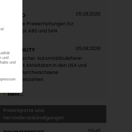
05.08.2026
TRINSEO
Deutliche Preiserhöhungen für
Polystyrol, ABS und SAN
05.08.2026
OPMOBILITY
Französischer Automobilzulieferer
verstärkt Aktivitäten in den USA und
Asien / Durchwachsene
Halbjahreszahlen
Mehr...
Preisreporte und
Herstellerankündigungen
09:45