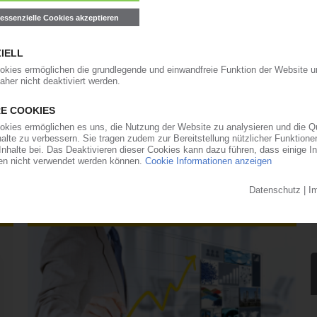
SM-Referenz zieht die Preise nach unten /
uer
uli 2026 kam es zu einem Preissturz, nachdem das
Tauwetter zwischen den USA und dem Iran den
bsacken ließ. Im Windschatten von Öl, Naphtha
e die Styrol-Referenz um 270 EUR/t nach unten
ngen für Polystyrol, EPS und... (04.08.2026)
Spotpreis-Monitor