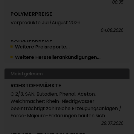
08:35
POLYMERPREISE
Vorprodukte Juli/August 2026
04.08.2026
POLYMERPREISE
Weitere Preisreporte...
Styrolkunststoffe Juli 2026: Absturz der SM-
Weitere Herstellerankündigungen...
Referenz zieht die Preise nach unten /
Atempause wohl aber nur von kurzer Dauer
04.08.2026
Meistgelesen
POLYMERPREISE
ROHSTOFFMÄRKTE
Technische Thermoplaste Juli 2026:
C 2/3, SAN, Butadien, Phenol, Aceton,
Überwiegend leichte Abschläge oder Rollover /
Weichmacher: Rhein-Niedrigwasser
Extrem unterschiedliche Preisveränderungen
beeinträchtigt zahlreiche Erzeugungsanlagen /
bei PC und PA 6 / Panel erwartet für August
Force-Majeure-Erklärungen häufen sich
insgesamt weitgehend stabile Notierungen
29.07.2026
04.08.2026