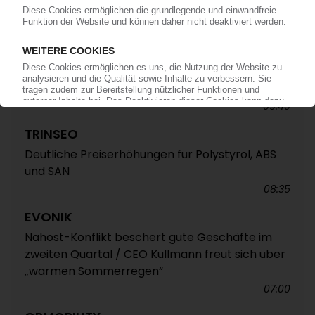
Versäumnisse bei der Umsetzung
abfallrechtlicher Vorschriften vor
13:30
INSOLVENZEN
Antrag: Karl Hess GmbH & Co KG
09:40
TRINSEO
Deutliche Preiserhöhungen für Polystyrol, ABS
und SAN
08:35
EVONIK
Nahost-Konflikt beschert gute Geschäfte im
zweiten Quartal / CEO Kullmann freut sich über
„warmen Sommerregen“
07:00