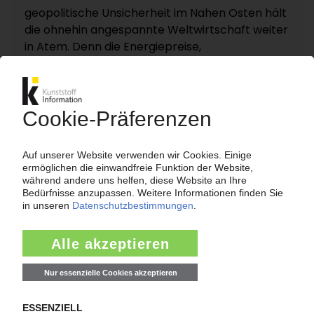
geopolitische Unsicherheit im Nahen Osten hält
die ohnehin angespannte Weltwirtschaft weiter
in Atem. Denn die Energiepreise,
Rohstoffverfügbarkeit und Logistikströme
reagieren empfindlich auf jede neue Turbulenz.
KI – Kunststoff Information dokumentiert und
analysiert die für die Polymermärkte
entscheidenden Entwicklungen rund um die
Straße von Hormus auf einer eigenen
Themenseite „Nahost-Konflikt“.
Zur Themenseite...
Nachrichten
EUROPÄISCHE ABFALLWIRTSCHAFT
EU-Kommission wirft Mitgliedstaaten