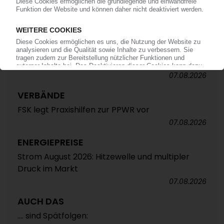
ALTAUTO-RECYCLING
TecPart: Verband ruft zur Teilnahme an EU-
Konsultation zum Rezyklatanteil auf /
Öffentliche Webkonferenz soll Industrieposition
abstimmen
07.08.2026
VERBÄNDE
FSK legt Praxishilfen zur PPWR vor
07.08.2026
ENERGIEPREISE
Strom August 2026: Hitzewelle und multipler
Druck im Markt
07.08.2026
AUCH DAS
.... sind Spätfolgen: