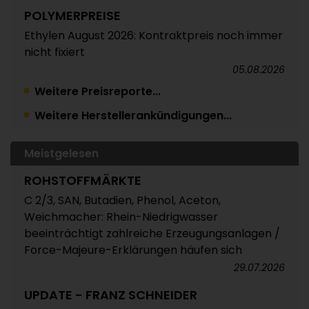
POLYMERPREISE
Ethylen August 2026: Kontraktpreis noch immer
nicht fixiert
05.08.2026
Weitere Preisreporte...
TRINSEO
Weitere Herstellerankündigungen...
Deutliche Preiserhöhungen für Polystyrol, ABS
und SAN
05.08.2026
Meistgelesen
POLYMERPREISE
ROHSTOFFMÄRKTE
Vorprodukte Juli/August 2026
C 2/3, SAN, Butadien, Phenol, Aceton,
Weichmacher: Rhein-Niedrigwasser
04.08.2026
beeinträchtigt zahlreiche Erzeugungsanlagen /
POLYMERPREISE
Force-Majeure-Erklärungen häufen sich
Styrolkunststoffe Juli 2026: Absturz der SM-
29.07.2026
Referenz zieht die Preise nach unten /
UPDATE - FRANZ SCHNEIDER
Atempause wohl aber nur von kurzer Dauer