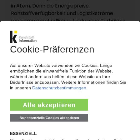
in Atem. Denn die Energiepreise,
Rohstoffverfügbarkeit und Logistikströme
reagieren empfindlich auf jede neue Turbulenz.
KI – Kunststoff Information dokumentiert und
analysiert die für die Polymermärkte
entscheidenden Entwicklungen rund um die
Straße von Hormus auf einer eigenen
Themenseite „Nahost-Konflikt“.
Zur Themenseite...
Nachrichten
LANXESS
Preiserhöhung für Adipinsäure / Folge des
Niedrigwassers im Rhein?
07.08.2026