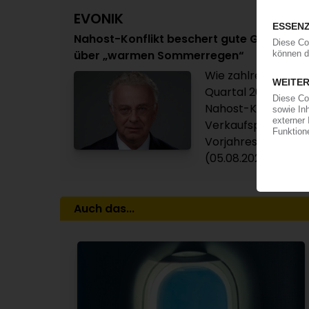
EVONIK
Nahost-Konflikt beschert gute Geschäfte 
über „warmen Sommerregen“
Wie zahlreiche and
Quartal 2026 von d
Nahost-Konflikt re
Verkaufspreise tr
Vorjahreswert um 11
(05.08.2026)
Auch das...