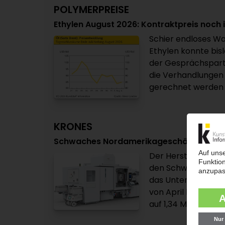
POLYMERPREISE
Ethylen August 2026: Kontraktpreis noch i
Schier endloses Wa
Ethylen konnte bisl
der Gesprächspart
die Verhandlungen 
gerechnet werden ka
KRONES
Schwaches Nordamerikageschäft belastet
Der Hersteller vo
den Schwung aus d
das Unternehmen mi
von April bis Juni
auf 1,34 Mrd EUR. D