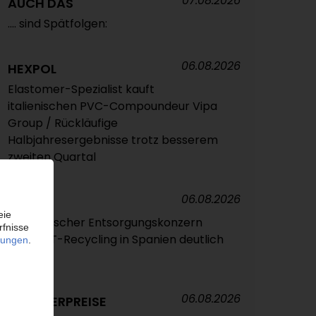
07.08.2026
AUCH DAS
.... sind Spätfolgen:
06.08.2026
HEXPOL
Elastomer-Spezialist kauft
italienischen PVC-Compoundeur Vipa
Group / Rückläufige
Halbjahresergebnisse trotz besserem
zweiten Quartal
06.08.2026
VEOLIA
Französischer Entsorgungskonzern
baut PET-Recycling in Spanien deutlich
aus
06.08.2026
POLYMERPREISE