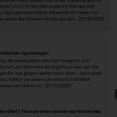
g besten Quartalswert seit 2024. Dasselbe galt für
satz von 2,75 Mrd USD sowie mit 649 Mio USD
ür das operative Ebitda. Wesentliche Treiber für
us waren die höheren Abrufe aus den... (07.08.2026)
politischen Spannungen
ber die Deeskalation des Iran-Kriegs im Juni
hon im Juli flammten die Angriffe erneut auf. Die
ngen für Gas gingen wieder nach oben – bis in etwa
März, freilich von einem um etwa 10 EUR/MWh
iveau kommend. Im... (07.08.2026)
kordtief / Flussanrainer müssen auf Notbetrieb