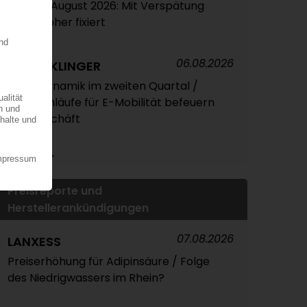
Ethylen August 2026: Mit Verspätung
leicht höher fixiert
06.08.2026
ELRINGKLINGER
Hohe Dynamik im zweiten Quartal /
Serienanläufe für E-Mobilität befeuern
das Geschäft
Mehr...
Preisreporte und
Herstellerankündigungen
07.08.2026
LANXESS
Preiserhöhung für Adipinsäure / Folge
des Niedrigwassers im Rhein?