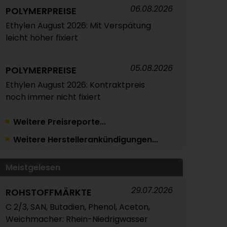
06.08.2026
POLYMERPREISE
Ethylen August 2026: Mit Verspätung
leicht höher fixiert
05.08.2026
POLYMERPREISE
Ethylen August 2026: Kontraktpreis
noch immer nicht fixiert
Weitere Preisreporte...
05.08.2026
TRINSEO
Weitere Herstellerankündigungen...
Deutliche Preiserhöhungen für
Polystyrol, ABS und SAN
Meistgelesen
04.08.2026
POLYMERPREISE
29.07.2026
ROHSTOFFMÄRKTE
Vorprodukte Juli/August 2026
C 2/3, SAN, Butadien, Phenol, Aceton,
Weichmacher: Rhein-Niedrigwasser