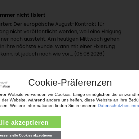
mmer nicht fixiert
rten: Der europäische August-Kontrakt für
ang nicht veröffentlicht werden, weil eine Einigung
ner noch aussteht. Am heutigen Mittwoch gehen
in ihre nächste Runde. Wann mit einer Fixierung
nn, ist jedoch nach wie vor... (05.08.2026)
 Spritzgießtochter Netstal
n Abfüll- und Verpackungsmaschinen Krones hat
em ersten Quartal 2026 beibehalten können: Wie
tteilte, stieg der Auftragseingang konzernweit
 gegenüber dem Vorjahreszeitraum um 3,5 Prozent
amit erhöhte sich das... (05.08.2026)