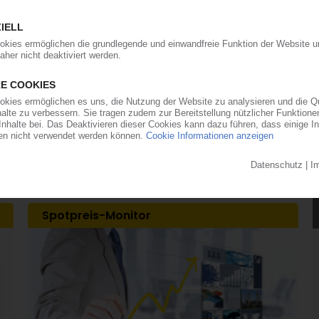
im zweiten Quartal / CEO Kullmann freut sich
ere Kunststofferzeuger hat auch Evonik im zweiten
en Marktverwerfungen profitiert, die aus dem
sultierten. Erhöhte Absatzmengen und
ieben den Umsatz gegenüber dem vergleichbaren
 Prozent auf 3,89 Mrd EUR nach oben,...
Spotpreis-Monitor