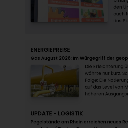
bislan
den Um
auch f
das Pl
ENERGIEPREISE
Gas August 2026: Im Würgegriff der geo
Die Erleichterung ü
währte nur kurz. Sc
Folge: Die Notieru
auf das Level von 
höheren Ausgangsn
UPDATE - LOGISTIK
Pegelstände am Rhein erreichen neues Re