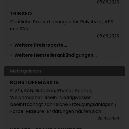
05.08.2026
TRINSEO
Deutliche Preiserhöhungen für Polystyrol, ABS
und SAN
05.08.2026
Weitere Preisreporte...
POLYMERPREISE
Weitere Herstellerankündigungen...
Vorprodukte Juli/August 2026
04.08.2026
Meistgelesen
POLYMERPREISE
ROHSTOFFMÄRKTE
Styrolkunststoffe Juli 2026: Absturz der SM-
Referenz zieht die Preise nach unten /
C 2/3, SAN, Butadien, Phenol, Aceton,
Atempause wohl aber nur von kurzer Dauer
Weichmacher: Rhein-Niedrigwasser
beeinträchtigt zahlreiche Erzeugungsanlagen /
04.08.2026
Force-Majeure-Erklärungen häufen sich
POLYMERPREISE
29.07.2026
Technische Thermoplaste Juli 2026: