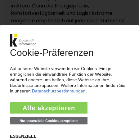
in Atem. Denn die Energiepreise,
Rohstoffverfügbarkeit und Logistikströme
reagieren empfindlich auf jede neue Turbulenz.
KI – Kunststoff Information dokumentiert und
analysiert die für die Polymermärkte
entscheidenden Entwicklungen rund um die
Straße von Hormus auf einer eigenen
Themenseite „Nahost-Konflikt“.
Zur Themenseite...
Nachrichten
HEXPOL
Elastomer-Spezialist kauft italienischen PVC-
Compoundeur Vipa Group / Rückläufige
Halbjahresergebnisse trotz besserem zweiten