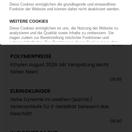
Quartal
12:52
VEOLIA
Französischer Entsorgungskonzern baut PET-
Recycling in Spanien deutlich aus
10:55
POLYMERPREISE
Ethylen August 2026: Mit Verspätung leicht
höher fixiert
09:45
ELRINGKLINGER
Hohe Dynamik im zweiten Quartal /
Serienanläufe für E-Mobilität befeuern das
Geschäft
08:40