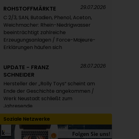
29.07.2026
Styrolkunststoffe Juli 2026: Absturz der
ROHSTOFFMÄRKTE
SM-Referenz zieht die Preise nach
C 2/3, SAN, Butadien, Phenol, Aceton,
unten / Atempause wohl aber nur von
Weichmacher: Rhein-Niedrigwasser
kurzer Dauer
beeinträchtigt zahlreiche
Erzeugungsanlagen / Force-Majeure-
Erklärungen häufen sich
04.08.2026
POLYMERPREISE
Technische Thermoplaste Juli 2026:
28.07.2026
Überwiegend leichte Abschläge oder
UPDATE - FRANZ
Rollover / Extrem unterschiedliche
SCHNEIDER
Preisveränderungen bei PC und PA 6 /
Hersteller der „Rolly Toys“ scheint am
Panel erwartet für August insgesamt
Ende der Geschichte angekommen /
weitgehend stabile Notierungen
Werk Neustadt schließt zum
Jahresende
04.08.2026
POLYMERPREISE
Soziale Netzwerke
30.07.2026
Composites/GFK Juli 2026: Auf und Ab
LOGISTIK
der Styrol-Preise sorgt für mehr
Der Rhein ist unsere ganz eigene