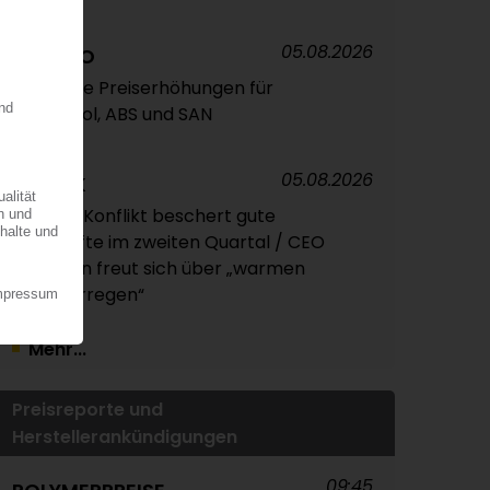
05.08.2026
TRINSEO
Deutliche Preiserhöhungen für
Polystyrol, ABS und SAN
05.08.2026
EVONIK
Nahost-Konflikt beschert gute
Geschäfte im zweiten Quartal / CEO
Kullmann freut sich über „warmen
Sommerregen“
Mehr...
Preisreporte und
Herstellerankündigungen
09:45