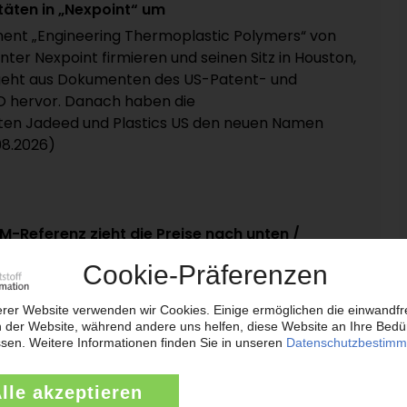
täten in „Nexpoint“ um
ment „Engineering Thermoplastic Polymers“ von
unter Nexpoint firmieren und seinen Sitz in Houston,
geht aus Dokumenten des US-Patent- und
 hervor. Danach haben die
ften Jadeed und Plastics US den neuen Namen
.08.2026)
SM-Referenz zieht die Preise nach unten /
uer
uli 2026 kam es zu einem Preissturz, nachdem das
Tauwetter zwischen den USA und dem Iran den
bsacken ließ. Im Windschatten von Öl, Naphtha
e die Styrol-Referenz um 270 EUR/t nach unten
ngen für Polystyrol, EPS und... (04.08.2026)