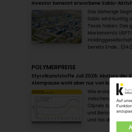
Investor benennt erworbene Sabic-Aktivi
Das bisherige Seg
Sabic wird künftig 
Texas haben. Das 
Markenamts USPTO
Holdinggesellscha
bereits Ende... (04
POLYMERPREISE
Styrolkunststoffe Juli 2026: Absturz der 
Atempause wohl aber nur von kurzer Da
Wie erwartet: Im J
zwischenzeitliche 
Ölpreis zunächst a
und Benzol rauscht
und riss die Notieru