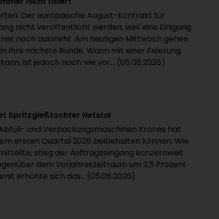
mmer nicht fixiert
rten: Der europäische August-Kontrakt für
ang nicht veröffentlicht werden, weil eine Einigung
ner noch aussteht. Am heutigen Mittwoch gehen
in ihre nächste Runde. Wann mit einer Fixierung
nn, ist jedoch nach wie vor... (05.08.2026)
 Spritzgießtochter Netstal
n Abfüll- und Verpackungsmaschinen Krones hat
em ersten Quartal 2026 beibehalten können: Wie
tteilte, stieg der Auftragseingang konzernweit
 gegenüber dem Vorjahreszeitraum um 3,5 Prozent
amit erhöhte sich das... (05.08.2026)