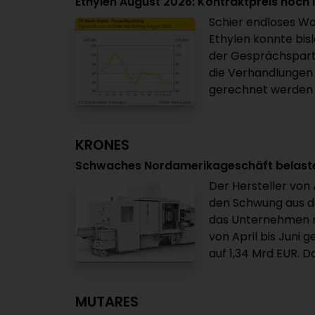
Ethylen August 2026: Kontraktpreis noch i
Schier endloses Wa
Ethylen konnte bisl
der Gesprächspart
die Verhandlungen 
gerechnet werden ka
KRONES
Schwaches Nordamerikageschäft belastet
Der Hersteller vo
den Schwung aus d
das Unternehmen mi
von April bis Juni
auf 1,34 Mrd EUR. D
MUTARES