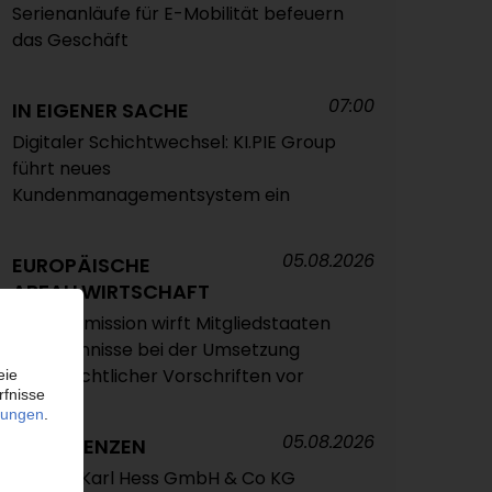
Serienanläufe für E-Mobilität befeuern
das Geschäft
07:00
IN EIGENER SACHE
Digitaler Schichtwechsel: KI.PIE Group
führt neues
Kundenmanagementsystem ein
05.08.2026
EUROPÄISCHE
ABFALLWIRTSCHAFT
EU-Kommission wirft Mitgliedstaaten
Versäumnisse bei der Umsetzung
abfallrechtlicher Vorschriften vor
05.08.2026
INSOLVENZEN
Antrag: Karl Hess GmbH & Co KG