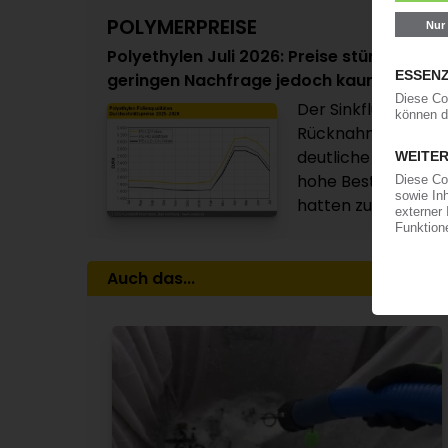
POLYMERPREISE
Polyethylen Juli 2026: Preise stürzen ab 
geringen Nachfrage jedoch kaum wahrsch
Der Sinkflug der N
Rücknahme beim Vo
deutliche Preiskorr
hohe Bestände und 
hatten zur Folge, d
Auch das...