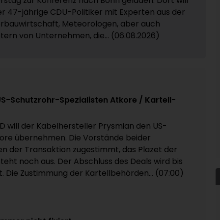
stag zur Konferenz nach Bonn geladen. Dort will
er 47-jährige CDU-Politiker mit Experten aus der
rbauwirtschaft, Meteorologen, aber auch
tern von Unternehmen, die... (06.08.2026)
 US-Schutzrohr-Spezialisten Atkore / Kartell-
D will der Kabelhersteller Prysmian den US-
re übernehmen. Die Vorstände beider
 der Transaktion zugestimmt, das Plazet der
teht noch aus. Der Abschluss des Deals wird bis
. Die Zustimmung der Kartellbehörden... (07:00)