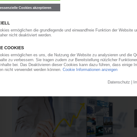
/ Weitere deutliche Abschläge angesichts der
einlich / Hohe Bestände üben Druck aus
otierungen gewann im Juli an Dynamik. Die
rprodukt Ethylen um 200 EUR/t allein hätte
ekturen ausgelöst. Die schlechte Auftragslage,
vor allem das zuvor stark gestiegene Preisniveau
ass die Preise deutlich oberhalb des... (03.08.2026)
Spotpreis-Monitor