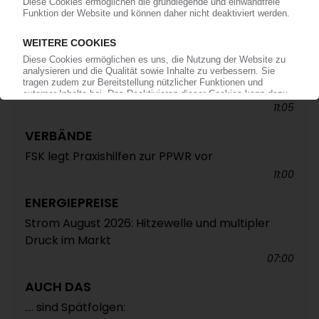
ALTAUTO-RECYCLING
TecPart: Verband ruft zur Teilnahme an EU-
Konsultation zum Rezyklatanteil auf /
Öffentliche Webkonferenz soll Industrieposition
abstimmen
11:05
VERBÄNDE
FSK legt Praxishilfen zur PPWR vor
11:00
ENERGIEPREISE
Strom August 2026: Hitzewelle und multipler
Druck im Markt
07:00
AUCH DAS
.... sind Spätfolgen: