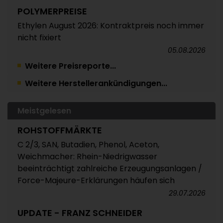
POLYMERPREISE
Ethylen August 2026: Kontraktpreis noch immer
nicht fixiert
05.08.2026
Weitere Preisreporte...
TRINSEO
Weitere Herstellerankündigungen...
Deutliche Preiserhöhungen für Polystyrol, ABS
und SAN
05.08.2026
Meistgelesen
POLYMERPREISE
ROHSTOFFMÄRKTE
Vorprodukte Juli/August 2026
C 2/3, SAN, Butadien, Phenol, Aceton,
Weichmacher: Rhein-Niedrigwasser
04.08.2026
beeinträchtigt zahlreiche Erzeugungsanlagen /
POLYMERPREISE
Force-Majeure-Erklärungen häufen sich
Styrolkunststoffe Juli 2026: Absturz der SM-
29.07.2026
Referenz zieht die Preise nach unten /
UPDATE - FRANZ SCHNEIDER
Atempause wohl aber nur von kurzer Dauer