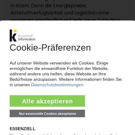
in Atem. Denn die Energiepreise,
Rohstoffverfügbarkeit und Logistikströme
reagieren empfindlich auf jede neue Turbulenz.
KI – Kunststoff Information dokumentiert und
analysiert die für die Polymermärkte
entscheidenden Entwicklungen rund um die
Straße von Hormus auf einer eigenen
Themenseite „Nahost-Konflikt“.
Zur Themenseite...
Nachrichten
LANXESS
Preiserhöhung für Adipinsäure / Folge des
Niedrigwassers im Rhein?
14:19