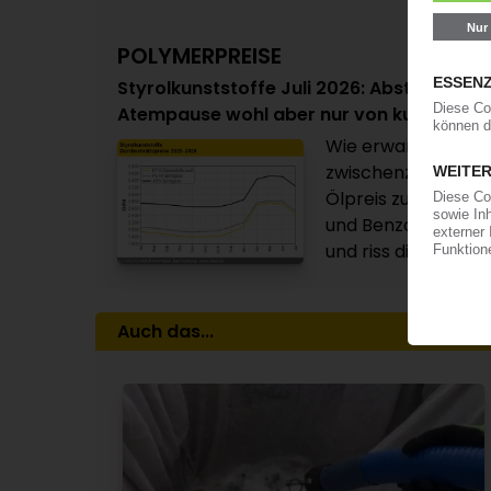
POLYMERPREISE
Styrolkunststoffe Juli 2026: Absturz der 
Atempause wohl aber nur von kurzer Da
Wie erwartet: Im J
zwischenzeitliche 
Ölpreis zunächst a
und Benzol rauscht
und riss die Notieru
Auch das...