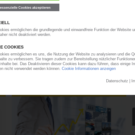
SM-Referenz zieht die Preise nach unten /
uer
uli 2026 kam es zu einem Preissturz, nachdem das
Tauwetter zwischen den USA und dem Iran den
bsacken ließ. Im Windschatten von Öl, Naphtha
e die Styrol-Referenz um 270 EUR/t nach unten
ngen für Polystyrol, EPS und... (04.08.2026)
Spotpreis-Monitor