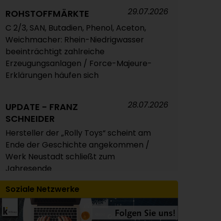
29.07.2026
Styrolkunststoffe Juli 2026: Absturz der
ROHSTOFFMÄRKTE
SM-Referenz zieht die Preise nach
C 2/3, SAN, Butadien, Phenol, Aceton,
unten / Atempause wohl aber nur von
Weichmacher: Rhein-Niedrigwasser
kurzer Dauer
beeinträchtigt zahlreiche
Erzeugungsanlagen / Force-Majeure-
Erklärungen häufen sich
04.08.2026
POLYMERPREISE
Technische Thermoplaste Juli 2026:
28.07.2026
Überwiegend leichte Abschläge oder
UPDATE - FRANZ
Rollover / Extrem unterschiedliche
SCHNEIDER
Preisveränderungen bei PC und PA 6 /
Hersteller der „Rolly Toys“ scheint am
Panel erwartet für August insgesamt
Ende der Geschichte angekommen /
weitgehend stabile Notierungen
Werk Neustadt schließt zum
Jahresende
04.08.2026
POLYMERPREISE
Soziale Netzwerke
30.07.2026
Composites/GFK Juli 2026: Auf und Ab
LOGISTIK
der Styrol-Preise sorgt für mehr
Der Rhein ist unsere ganz eigene