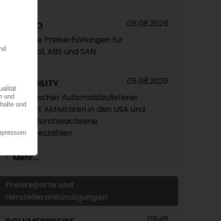
05.08.2026
TRINSEO
Deutliche Preiserhöhungen für
Polystyrol, ABS und SAN
05.08.2026
OPMOBILITY
Französischer Automobilzulieferer
verstärkt Aktivitäten in den USA und
Asien / Durchwachsene
Halbjahreszahlen
Mehr...
Preisreporte und
Herstellerankündigungen
09:45