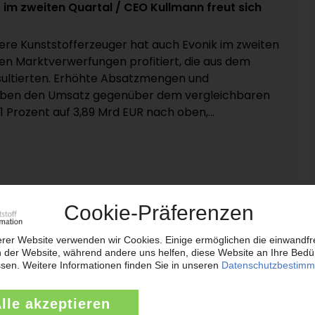
im zweiten Quartal / CEO Kullmann freut sich
ere Kunststofferzeuger hat auch Evonik im zweiten
en Marktverwerfungen profitiert, die aus dem
sultierten. Erhöhte Absatzmengen und
ieben den Umsatz gegenüber dem vergleichbaren
 Prozent auf 3,89 Mrd EUR nach oben,...
täten in „Nexpoint“ um
ment „Engineering Thermoplastic Polymers“ von
unter Nexpoint firmieren und seinen Sitz in Houston,
geht aus Dokumenten des US-Patent- und
 hervor. Danach haben die
ften Jadeed und Plastics US den neuen Namen
.08.2026)