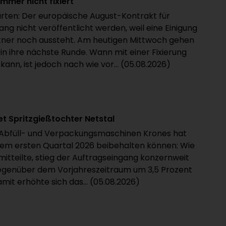
mmer nicht fixiert
rten: Der europäische August-Kontrakt für
ang nicht veröffentlicht werden, weil eine Einigung
ner noch aussteht. Am heutigen Mittwoch gehen
in ihre nächste Runde. Wann mit einer Fixierung
nn, ist jedoch nach wie vor... (05.08.2026)
 Spritzgießtochter Netstal
n Abfüll- und Verpackungsmaschinen Krones hat
em ersten Quartal 2026 beibehalten können: Wie
tteilte, stieg der Auftragseingang konzernweit
 gegenüber dem Vorjahreszeitraum um 3,5 Prozent
amit erhöhte sich das... (05.08.2026)