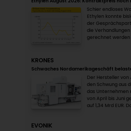
Ethylen August 2026: Kontraktpreis noch i
Schier endloses Wa
Ethylen konnte bisl
der Gesprächspart
die Verhandlungen 
gerechnet werden ka
KRONES
Schwaches Nordamerikageschäft belastet
Der Hersteller vo
den Schwung aus d
das Unternehmen mi
von April bis Juni
auf 1,34 Mrd EUR. D
EVONIK