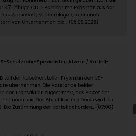
stag zur Konferenz nach Bonn geladen. Dort will
er 47-jährige CDU-Politiker mit Experten aus der
rbauwirtschaft, Meteorologen, aber auch
tern von Unternehmen, die... (06.08.2026)
 US-Schutzrohr-Spezialisten Atkore / Kartell-
D will der Kabelhersteller Prysmian den US-
re übernehmen. Die Vorstände beider
 der Transaktion zugestimmt, das Plazet der
teht noch aus. Der Abschluss des Deals wird bis
. Die Zustimmung der Kartellbehörden... (07:00)