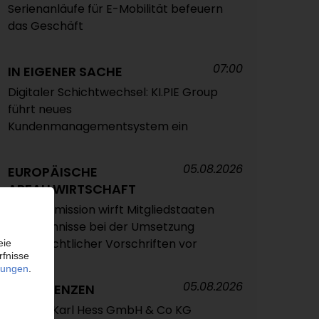
Serienanläufe für E-Mobilität befeuern
das Geschäft
07:00
IN EIGENER SACHE
Digitaler Schichtwechsel: KI.PIE Group
führt neues
Kundenmanagementsystem ein
05.08.2026
EUROPÄISCHE
ABFALLWIRTSCHAFT
EU-Kommission wirft Mitgliedstaaten
Versäumnisse bei der Umsetzung
abfallrechtlicher Vorschriften vor
05.08.2026
INSOLVENZEN
Antrag: Karl Hess GmbH & Co KG