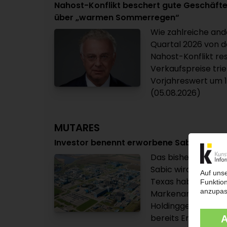
Nahost-Konflikt beschert gute Geschäfte 
über „warmen Sommerregen“
Wie zahlreiche and
Quartal 2026 von d
Nahost-Konflikt re
Verkaufspreise tr
Vorjahreswert um 11
(05.08.2026)
MUTARES
Investor benennt erworbene Sabic-Aktivi
Das bisherige Seg
Sabic wird künftig 
Texas haben. Das 
Markenamts USPTO
Holdinggesellscha
bereits Ende... (04