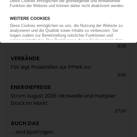
ALTAUTO-RECYCLING
TecPart: Verband ruft zur Teilnahme an EU-
Konsultation zum Rezyklatanteil auf /
Öffentliche Webkonferenz soll Industrieposition
abstimmen
11:05
VERBÄNDE
FSK legt Praxishilfen zur PPWR vor
11:00
ENERGIEPREISE
Strom August 2026: Hitzewelle und multipler
Druck im Markt
07:00
AUCH DAS
.... sind Spätfolgen: