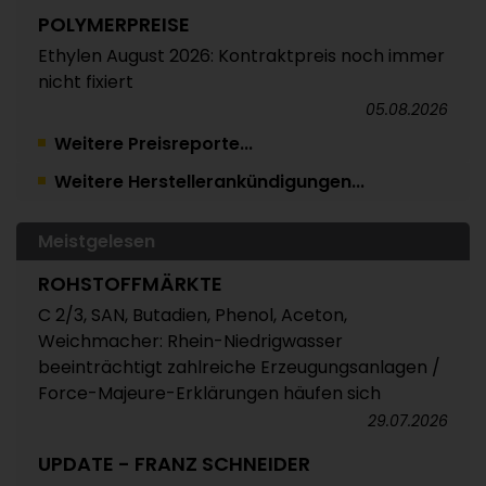
POLYMERPREISE
Ethylen August 2026: Kontraktpreis noch immer
nicht fixiert
05.08.2026
Weitere Preisreporte...
TRINSEO
Weitere Herstellerankündigungen...
Deutliche Preiserhöhungen für Polystyrol, ABS
und SAN
05.08.2026
Meistgelesen
POLYMERPREISE
ROHSTOFFMÄRKTE
Vorprodukte Juli/August 2026
C 2/3, SAN, Butadien, Phenol, Aceton,
Weichmacher: Rhein-Niedrigwasser
04.08.2026
beeinträchtigt zahlreiche Erzeugungsanlagen /
POLYMERPREISE
Force-Majeure-Erklärungen häufen sich
Styrolkunststoffe Juli 2026: Absturz der SM-
29.07.2026
Referenz zieht die Preise nach unten /
UPDATE - FRANZ SCHNEIDER
Atempause wohl aber nur von kurzer Dauer