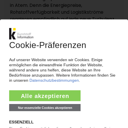
in Atem. Denn die Energiepreise,
Rohstoffverfügbarkeit und Logistikströme
reagieren empfindlich auf jede neue Turbulenz.
KI – Kunststoff Information dokumentiert und
analysiert die für die Polymermärkte
entscheidenden Entwicklungen rund um die
Straße von Hormus auf einer eigenen
Themenseite „Nahost-Konflikt“.
Zur Themenseite...
Nachrichten
LANXESS
Preiserhöhung für Adipinsäure / Folge des
Niedrigwassers im Rhein?
14:19