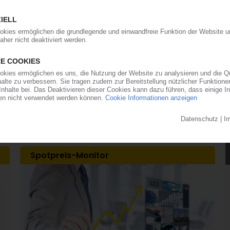
im zweiten Quartal / CEO Kullmann freut sich
ere Kunststofferzeuger hat auch Evonik im zweiten
en Marktverwerfungen profitiert, die aus dem
sultierten. Erhöhte Absatzmengen und
ieben den Umsatz gegenüber dem vergleichbaren
 Prozent auf 3,89 Mrd EUR nach oben,...
Spotpreis-Monitor