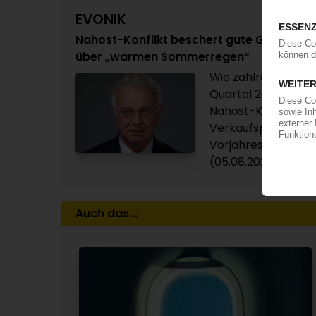
EVONIK
Nahost-Konflikt beschert gute Geschäfte 
über „warmen Sommerregen“
Wie zahlreiche and
Quartal 2026 von d
Nahost-Konflikt re
Verkaufspreise tr
Vorjahreswert um 11
(05.08.2026)
Auch das...