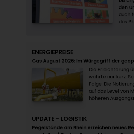
bislan
den Um
auch f
das Pl
ENERGIEPREISE
Gas August 2026: Im Würgegriff der geo
Die Erleichterung ü
währte nur kurz. Sc
Folge: Die Notieru
auf das Level von 
höheren Ausgangsn
UPDATE - LOGISTIK
Pegelstände am Rhein erreichen neues Re