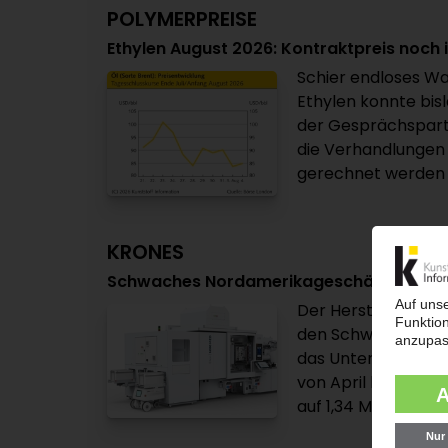
POLYMERPREISE
Ethylen August 2026: Kontraktpreis noch i
Schier endloses Wa
Ethylen konnte bisl
der Gesprächspart
die Verhandlungen 
gerechnet werden ka
KRONES
Schwaches Nordamerikageschäft belastet
Der Hersteller vo
den Schwung aus d
das Unternehmen mi
von April bis Juni
auf 1,34 Mrd EUR. D