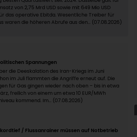
g besten Quartalswert seit 2024. Dasselbe galt für
satz von 2,75 Mrd USD sowie mit 649 Mio USD
ür das operative Ebitda. Wesentliche Treiber für
us waren die höheren Abrufe aus den... (07.08.2026)
politischen Spannungen
ber die Deeskalation des Iran-Kriegs im Juni
hon im Juli flammten die Angriffe erneut auf. Die
ngen für Gas gingen wieder nach oben – bis in etwa
März, freilich von einem um etwa 10 EUR/MWh
iveau kommend. Im... (07.08.2026)
kordtief / Flussanrainer müssen auf Notbetrieb