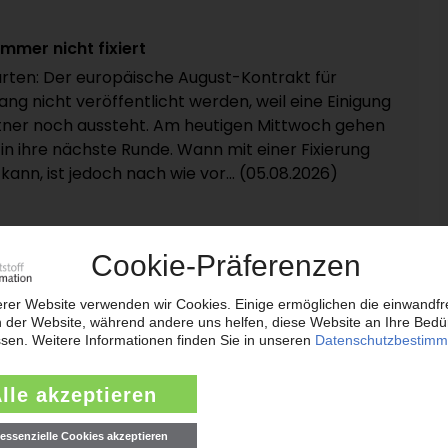
mmer nicht fixiert
rten: Der europäische August-Kontrakt für
ang nicht veröffentlicht werden, weil eine Einigung
ner noch aussteht. Am heutigen Mittwoch gehen
in ihre nächste Runde. Wann mit einer Fixierung
nn, ist jedoch nach wie vor... (05.08.2026)
 Spritzgießtochter Netstal
n Abfüll- und Verpackungsmaschinen Krones hat
em ersten Quartal 2026 beibehalten können: Wie
tteilte, stieg der Auftragseingang konzernweit
 gegenüber dem Vorjahreszeitraum um 3,5 Prozent
amit erhöhte sich das... (05.08.2026)