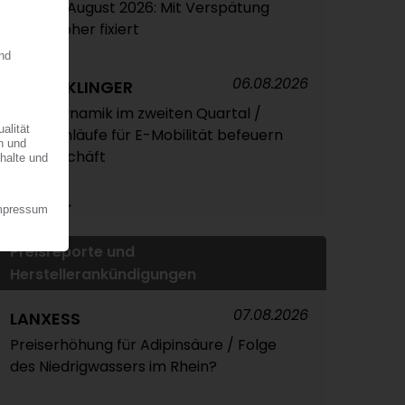
Ethylen August 2026: Mit Verspätung
leicht höher fixiert
06.08.2026
ELRINGKLINGER
Hohe Dynamik im zweiten Quartal /
Serienanläufe für E-Mobilität befeuern
das Geschäft
Mehr...
Preisreporte und
Herstellerankündigungen
07.08.2026
LANXESS
Preiserhöhung für Adipinsäure / Folge
des Niedrigwassers im Rhein?