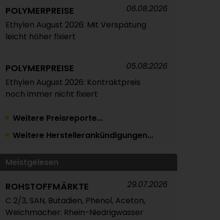
06.08.2026
POLYMERPREISE
Ethylen August 2026: Mit Verspätung
leicht höher fixiert
05.08.2026
POLYMERPREISE
Ethylen August 2026: Kontraktpreis
noch immer nicht fixiert
Weitere Preisreporte...
05.08.2026
TRINSEO
Weitere Herstellerankündigungen...
Deutliche Preiserhöhungen für
Polystyrol, ABS und SAN
Meistgelesen
04.08.2026
POLYMERPREISE
29.07.2026
ROHSTOFFMÄRKTE
Vorprodukte Juli/August 2026
C 2/3, SAN, Butadien, Phenol, Aceton,
Weichmacher: Rhein-Niedrigwasser