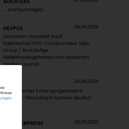
07.08.2026
AUCH DAS
.... sind Spätfolgen:
06.08.2026
HEXPOL
Elastomer-Spezialist kauft
italienischen PVC-Compoundeur Vipa
Group / Rückläufige
Halbjahresergebnisse trotz besserem
zweiten Quartal
06.08.2026
VEOLIA
Französischer Entsorgungskonzern
baut PET-Recycling in Spanien deutlich
aus
06.08.2026
POLYMERPREISE