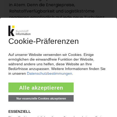
in Atem. Denn die Energiepreise,
Rohstoffverfügbarkeit und Logistikströme
reagieren empfindlich auf jede neue Turbulenz.
KI – Kunststoff Information dokumentiert und
analysiert die für die Polymermärkte
entscheidenden Entwicklungen rund um die
Straße von Hormus auf einer eigenen
Themenseite „Nahost-Konflikt“.
Zur Themenseite...
Nachrichten
LANXESS
Preiserhöhung für Adipinsäure / Folge des
Niedrigwassers im Rhein?
07.08.2026