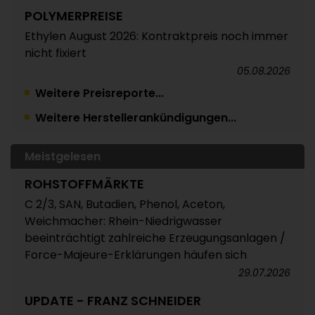
POLYMERPREISE
Ethylen August 2026: Kontraktpreis noch immer
nicht fixiert
05.08.2026
Weitere Preisreporte...
TRINSEO
Weitere Herstellerankündigungen...
Deutliche Preiserhöhungen für Polystyrol, ABS
und SAN
05.08.2026
Meistgelesen
POLYMERPREISE
ROHSTOFFMÄRKTE
Vorprodukte Juli/August 2026
C 2/3, SAN, Butadien, Phenol, Aceton,
Weichmacher: Rhein-Niedrigwasser
04.08.2026
beeinträchtigt zahlreiche Erzeugungsanlagen /
POLYMERPREISE
Force-Majeure-Erklärungen häufen sich
Styrolkunststoffe Juli 2026: Absturz der SM-
29.07.2026
Referenz zieht die Preise nach unten /
UPDATE - FRANZ SCHNEIDER
Atempause wohl aber nur von kurzer Dauer