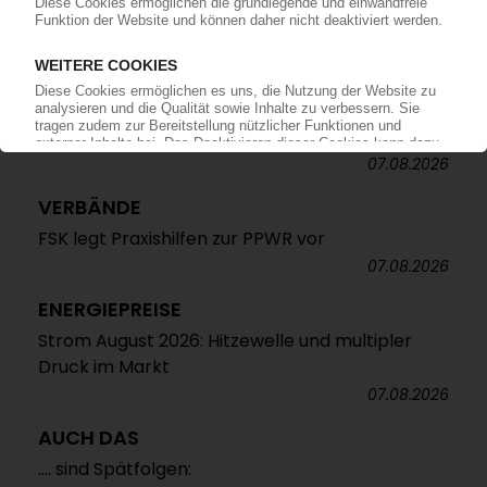
ALTAUTO-RECYCLING
TecPart: Verband ruft zur Teilnahme an EU-
Konsultation zum Rezyklatanteil auf /
Öffentliche Webkonferenz soll Industrieposition
abstimmen
07.08.2026
VERBÄNDE
FSK legt Praxishilfen zur PPWR vor
07.08.2026
ENERGIEPREISE
Strom August 2026: Hitzewelle und multipler
Druck im Markt
07.08.2026
AUCH DAS
.... sind Spätfolgen: