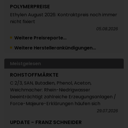
POLYMERPREISE
Ethylen August 2026: Kontraktpreis noch immer
nicht fixiert
05.08.2026
Weitere Preisreporte...
TRINSEO
Weitere Herstellerankündigungen...
Deutliche Preiserhöhungen für Polystyrol, ABS
und SAN
05.08.2026
Meistgelesen
POLYMERPREISE
ROHSTOFFMÄRKTE
Vorprodukte Juli/August 2026
C 2/3, SAN, Butadien, Phenol, Aceton,
Weichmacher: Rhein-Niedrigwasser
04.08.2026
beeinträchtigt zahlreiche Erzeugungsanlagen /
POLYMERPREISE
Force-Majeure-Erklärungen häufen sich
Styrolkunststoffe Juli 2026: Absturz der SM-
29.07.2026
Referenz zieht die Preise nach unten /
UPDATE - FRANZ SCHNEIDER
Atempause wohl aber nur von kurzer Dauer