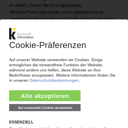
in Atem. Denn die Energiepreise,
Rohstoffverfügbarkeit und Logistikströme
reagieren empfindlich auf jede neue Turbulenz.
KI – Kunststoff Information dokumentiert und
analysiert die für die Polymermärkte
entscheidenden Entwicklungen rund um die
Straße von Hormus auf einer eigenen
Themenseite „Nahost-Konflikt“.
Zur Themenseite...
Nachrichten
LANXESS
Preiserhöhung für Adipinsäure / Folge des
Niedrigwassers im Rhein?
07.08.2026