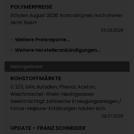
POLYMERPREISE
Ethylen August 2026: Kontraktpreis noch immer
nicht fixiert
05.08.2026
Weitere Preisreporte...
TRINSEO
Weitere Herstellerankündigungen...
Deutliche Preiserhöhungen für Polystyrol, ABS
und SAN
05.08.2026
Meistgelesen
POLYMERPREISE
ROHSTOFFMÄRKTE
Vorprodukte Juli/August 2026
C 2/3, SAN, Butadien, Phenol, Aceton,
Weichmacher: Rhein-Niedrigwasser
04.08.2026
beeinträchtigt zahlreiche Erzeugungsanlagen /
POLYMERPREISE
Force-Majeure-Erklärungen häufen sich
Styrolkunststoffe Juli 2026: Absturz der SM-
29.07.2026
Referenz zieht die Preise nach unten /
UPDATE - FRANZ SCHNEIDER
Atempause wohl aber nur von kurzer Dauer