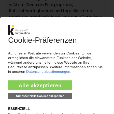
in Atem. Denn die Energiepreise,
Rohstoffverfügbarkeit und Logistikströme
reagieren empfindlich auf jede neue Turbulenz.
KI – Kunststoff Information dokumentiert und
analysiert die für die Polymermärkte
entscheidenden Entwicklungen rund um die
Straße von Hormus auf einer eigenen
Themenseite „Nahost-Konflikt“.
Zur Themenseite...
Nachrichten
LANXESS
Preiserhöhung für Adipinsäure / Folge des
Niedrigwassers im Rhein?
07.08.2026