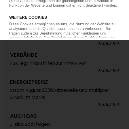
ALTAUTO-RECYCLING
TecPart: Verband ruft zur Teilnahme an EU-
Konsultation zum Rezyklatanteil auf /
Öffentliche Webkonferenz soll Industrieposition
abstimmen
07.08.2026
VERBÄNDE
FSK legt Praxishilfen zur PPWR vor
07.08.2026
ENERGIEPREISE
Strom August 2026: Hitzewelle und multipler
Druck im Markt
07.08.2026
AUCH DAS
.... sind Spätfolgen: