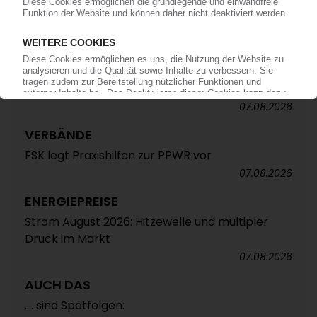
ALTAUTO-RECYCLING
TecPart: Verband ruft zur Teilnahme an EU-
Konsultation zum Rezyklatanteil auf /
Öffentliche Webkonferenz soll Industrieposition
abstimmen
07.08.2026
VERBÄNDE
FSK legt Praxishilfen zur PPWR vor
07.08.2026
ENERGIEPREISE
Strom August 2026: Hitzewelle und multipler
Druck im Markt
07.08.2026
AUCH DAS
.... sind Spätfolgen: