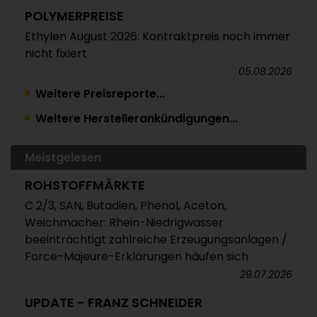
POLYMERPREISE
Ethylen August 2026: Kontraktpreis noch immer
nicht fixiert
05.08.2026
Weitere Preisreporte...
TRINSEO
Weitere Herstellerankündigungen...
Deutliche Preiserhöhungen für Polystyrol, ABS
und SAN
05.08.2026
Meistgelesen
POLYMERPREISE
ROHSTOFFMÄRKTE
Vorprodukte Juli/August 2026
C 2/3, SAN, Butadien, Phenol, Aceton,
Weichmacher: Rhein-Niedrigwasser
04.08.2026
beeinträchtigt zahlreiche Erzeugungsanlagen /
POLYMERPREISE
Force-Majeure-Erklärungen häufen sich
Styrolkunststoffe Juli 2026: Absturz der SM-
29.07.2026
Referenz zieht die Preise nach unten /
UPDATE - FRANZ SCHNEIDER
Atempause wohl aber nur von kurzer Dauer