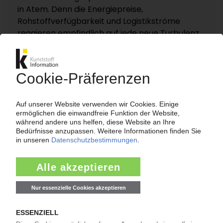
in Atem. Denn die Energiepreise,
Rohstoffverfügbarkeit und Logistikströme
reagieren empfindlich auf jede neue Turbulenz.
KI – Kunststoff Information dokumentiert und
analysiert die für die Polymermärkte
entscheidenden Entwicklungen rund um die
Straße von Hormus auf einer eigenen
Themenseite „Nahost-Konflikt“.
Zur Themenseite...
Nachrichten
LANXESS
Preiserhöhung für Adipinsäure / Folge des
Niedrigwassers im Rhein?
07.08.2026