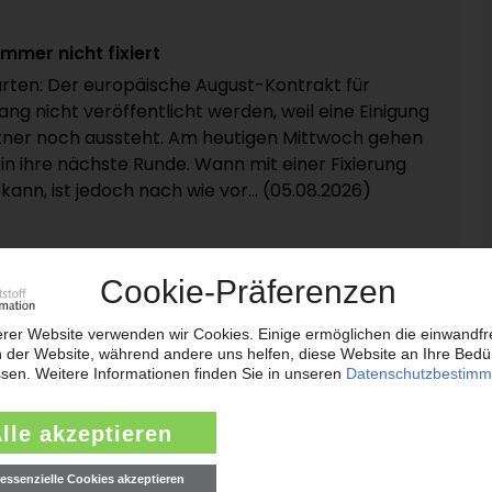
mmer nicht fixiert
rten: Der europäische August-Kontrakt für
ang nicht veröffentlicht werden, weil eine Einigung
ner noch aussteht. Am heutigen Mittwoch gehen
in ihre nächste Runde. Wann mit einer Fixierung
nn, ist jedoch nach wie vor... (05.08.2026)
 Spritzgießtochter Netstal
n Abfüll- und Verpackungsmaschinen Krones hat
em ersten Quartal 2026 beibehalten können: Wie
tteilte, stieg der Auftragseingang konzernweit
 gegenüber dem Vorjahreszeitraum um 3,5 Prozent
amit erhöhte sich das... (05.08.2026)