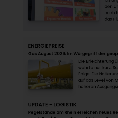
bislan
den Um
auch f
das Pl
ENERGIEPREISE
Gas August 2026: Im Würgegriff der geo
Die Erleichterung ü
währte nur kurz. Sc
Folge: Die Notieru
auf das Level von 
höheren Ausgangsn
UPDATE - LOGISTIK
Pegelstände am Rhein erreichen neues Re