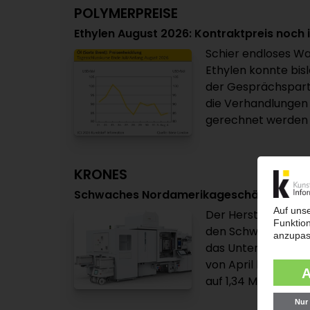
POLYMERPREISE
Ethylen August 2026: Kontraktpreis noch i
Schier endloses Wa
Ethylen konnte bisl
der Gesprächspart
die Verhandlungen 
gerechnet werden ka
KRONES
Schwaches Nordamerikageschäft belastet
Der Hersteller vo
den Schwung aus d
das Unternehmen mi
von April bis Juni
auf 1,34 Mrd EUR. D