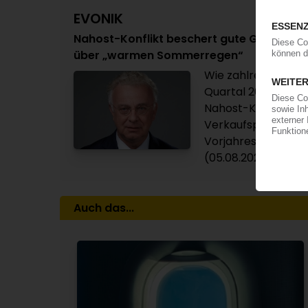
EVONIK
Nahost-Konflikt beschert gute Geschäfte 
über „warmen Sommerregen“
Wie zahlreiche and
Quartal 2026 von d
Nahost-Konflikt re
Verkaufspreise tr
Vorjahreswert um 11
(05.08.2026)
Auch das...