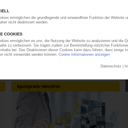
im zweiten Quartal / CEO Kullmann freut sich
ere Kunststofferzeuger hat auch Evonik im zweiten
en Marktverwerfungen profitiert, die aus dem
sultierten. Erhöhte Absatzmengen und
ieben den Umsatz gegenüber dem vergleichbaren
 Prozent auf 3,89 Mrd EUR nach oben,...
Spotpreis-Monitor