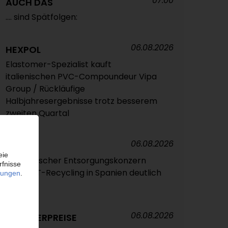
07:00
AUCH DAS
.... sind Spätfolgen:
06.08.2026
HEXPOL
Elastomer-Spezialist kauft
italienischen PVC-Compoundeur Vipa
Group / Rückläufige
Halbjahresergebnisse trotz besserem
zweiten Quartal
06.08.2026
VEOLIA
Französischer Entsorgungskonzern
baut PET-Recycling in Spanien deutlich
aus
06.08.2026
POLYMERPREISE