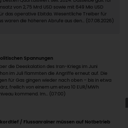
g besten Quartalswert seit 2024. Dasselbe galt für
satz von 2,75 Mrd USD sowie mit 649 Mio USD
ür das operative Ebitda. Wesentliche Treiber für
us waren die höheren Abrufe aus den... (07.08.2026)
politischen Spannungen
ber die Deeskalation des Iran-Kriegs im Juni
hon im Juli flammten die Angriffe erneut auf. Die
ngen für Gas gingen wieder nach oben – bis in etwa
März, freilich von einem um etwa 10 EUR/MWh
iveau kommend. Im... (07:00)
kordtief / Flussanrainer müssen auf Notbetrieb