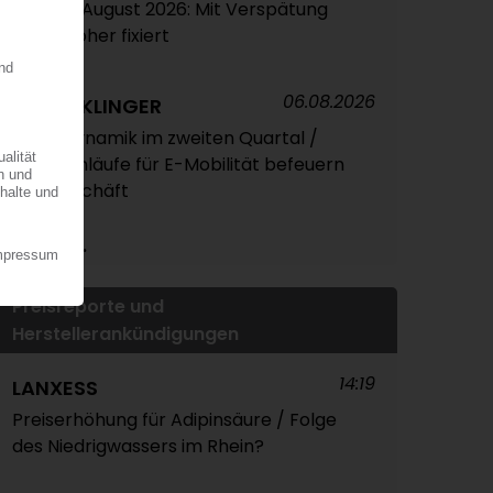
Ethylen August 2026: Mit Verspätung
leicht höher fixiert
06.08.2026
ELRINGKLINGER
Hohe Dynamik im zweiten Quartal /
Serienanläufe für E-Mobilität befeuern
das Geschäft
Mehr...
Preisreporte und
Herstellerankündigungen
14:19
LANXESS
Preiserhöhung für Adipinsäure / Folge
des Niedrigwassers im Rhein?