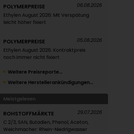
06.08.2026
POLYMERPREISE
Ethylen August 2026: Mit Verspätung
leicht höher fixiert
05.08.2026
POLYMERPREISE
Ethylen August 2026: Kontraktpreis
noch immer nicht fixiert
Weitere Preisreporte...
05.08.2026
TRINSEO
Weitere Herstellerankündigungen...
Deutliche Preiserhöhungen für
Polystyrol, ABS und SAN
Meistgelesen
04.08.2026
POLYMERPREISE
29.07.2026
ROHSTOFFMÄRKTE
Vorprodukte Juli/August 2026
C 2/3, SAN, Butadien, Phenol, Aceton,
Weichmacher: Rhein-Niedrigwasser