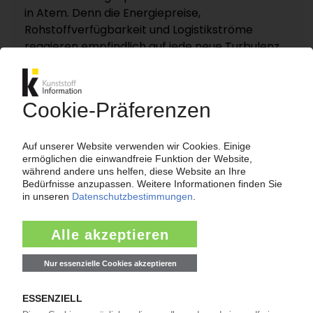
in Atem. Denn die Energiepreise,
Rohstoffverfügbarkeit und Logistikströme
reagieren empfindlich auf jede neue Turbulenz.
KI – Kunststoff Information dokumentiert und
analysiert die für die Polymermärkte
entscheidenden Entwicklungen rund um die
Straße von Hormus auf einer eigenen
Themenseite „Nahost-Konflikt“.
Zur Themenseite...
Nachrichten
LANXESS
Preiserhöhung für Adipinsäure / Folge des
Niedrigwassers im Rhein?
07.08.2026