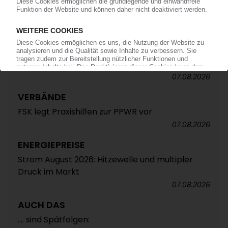
ALTAUTO-RECYCLING
TecPart: Verband ruft zur Teilnahme an EU-
Konsultation zum Rezyklatanteil auf /
Öffentliche Webkonferenz soll Industrieposition
abstimmen
07.08.2026
VERBÄNDE
FSK legt Praxishilfen zur PPWR vor
07.08.2026
ENERGIEPREISE
Strom August 2026: Hitzewelle und multipler
Druck im Markt
07.08.2026
AUCH DAS
.... sind Spätfolgen: