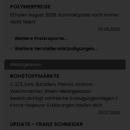
POLYMERPREISE
Ethylen August 2026: Kontraktpreis noch immer
nicht fixiert
05.08.2026
Weitere Preisreporte...
TRINSEO
Weitere Herstellerankündigungen...
Deutliche Preiserhöhungen für Polystyrol, ABS
und SAN
05.08.2026
Meistgelesen
POLYMERPREISE
ROHSTOFFMÄRKTE
Vorprodukte Juli/August 2026
C 2/3, SAN, Butadien, Phenol, Aceton,
Weichmacher: Rhein-Niedrigwasser
04.08.2026
beeinträchtigt zahlreiche Erzeugungsanlagen /
POLYMERPREISE
Force-Majeure-Erklärungen häufen sich
Styrolkunststoffe Juli 2026: Absturz der SM-
29.07.2026
Referenz zieht die Preise nach unten /
UPDATE - FRANZ SCHNEIDER
Atempause wohl aber nur von kurzer Dauer