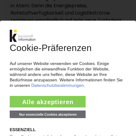
in Atem. Denn die Energiepreise,
Rohstoffverfügbarkeit und Logistikströme
reagieren empfindlich auf jede neue Turbulenz.
KI – Kunststoff Information dokumentiert und
analysiert die für die Polymermärkte
entscheidenden Entwicklungen rund um die
Straße von Hormus auf einer eigenen
Themenseite „Nahost-Konflikt“.
Zur Themenseite...
Nachrichten
LANXESS
Preiserhöhung für Adipinsäure / Folge des
Niedrigwassers im Rhein?
14:19