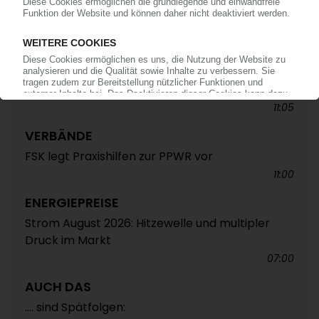
ALTAUTO-RECYCLING
TecPart: Verband ruft zur Teilnahme an EU-
Konsultation zum Rezyklatanteil auf /
Öffentliche Webkonferenz soll Industrieposition
abstimmen
11:05
VERBÄNDE
FSK legt Praxishilfen zur PPWR vor
11:00
ENERGIEPREISE
Strom August 2026: Hitzewelle und multipler
Druck im Markt
07:00
AUCH DAS
.... sind Spätfolgen: