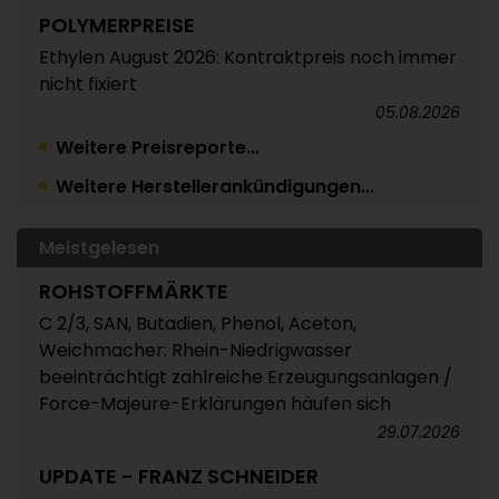
POLYMERPREISE
Ethylen August 2026: Kontraktpreis noch immer
nicht fixiert
05.08.2026
Weitere Preisreporte...
TRINSEO
Weitere Herstellerankündigungen...
Deutliche Preiserhöhungen für Polystyrol, ABS
und SAN
05.08.2026
Meistgelesen
POLYMERPREISE
ROHSTOFFMÄRKTE
Vorprodukte Juli/August 2026
C 2/3, SAN, Butadien, Phenol, Aceton,
Weichmacher: Rhein-Niedrigwasser
04.08.2026
beeinträchtigt zahlreiche Erzeugungsanlagen /
POLYMERPREISE
Force-Majeure-Erklärungen häufen sich
Styrolkunststoffe Juli 2026: Absturz der SM-
29.07.2026
Referenz zieht die Preise nach unten /
UPDATE - FRANZ SCHNEIDER
Atempause wohl aber nur von kurzer Dauer