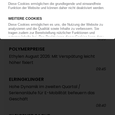
Quartal
12:52
VEOLIA
Französischer Entsorgungskonzern baut PET-
Recycling in Spanien deutlich aus
10:55
POLYMERPREISE
Ethylen August 2026: Mit Verspätung leicht
höher fixiert
09:45
ELRINGKLINGER
Hohe Dynamik im zweiten Quartal /
Serienanläufe für E-Mobilität befeuern das
Geschäft
08:40