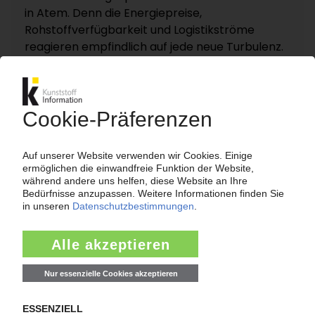
in Atem. Denn die Energiepreise,
Rohstoffverfügbarkeit und Logistikströme
reagieren empfindlich auf jede neue Turbulenz.
KI – Kunststoff Information dokumentiert und
analysiert die für die Polymermärkte
entscheidenden Entwicklungen rund um die
Straße von Hormus auf einer eigenen
Themenseite „Nahost-Konflikt“.
Zur Themenseite...
Nachrichten
HEXPOL
Elastomer-Spezialist kauft italienischen PVC-
Compoundeur Vipa Group / Rückläufige
Halbjahresergebnisse trotz besserem zweiten