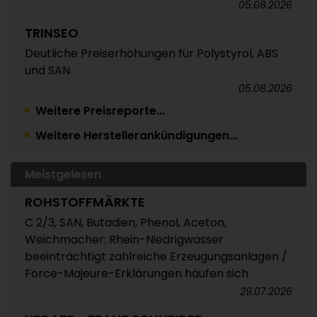
05.08.2026
TRINSEO
Deutliche Preiserhöhungen für Polystyrol, ABS
und SAN
05.08.2026
Weitere Preisreporte...
POLYMERPREISE
Weitere Herstellerankündigungen...
Vorprodukte Juli/August 2026
04.08.2026
Meistgelesen
POLYMERPREISE
ROHSTOFFMÄRKTE
Styrolkunststoffe Juli 2026: Absturz der SM-
Referenz zieht die Preise nach unten /
C 2/3, SAN, Butadien, Phenol, Aceton,
Atempause wohl aber nur von kurzer Dauer
Weichmacher: Rhein-Niedrigwasser
beeinträchtigt zahlreiche Erzeugungsanlagen /
04.08.2026
Force-Majeure-Erklärungen häufen sich
POLYMERPREISE
29.07.2026
Technische Thermoplaste Juli 2026: