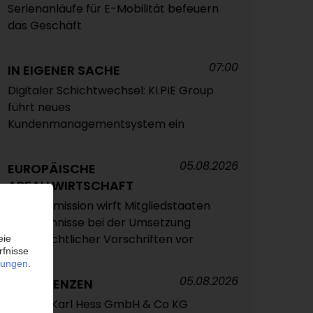
Serienanläufe für E-Mobilität befeuern
das Geschäft
07:00
IN EIGENER SACHE
Digitaler Schichtwechsel: KI.PIE Group
führt neues
Kundenmanagementsystem ein
05.08.2026
EUROPÄISCHE
ABFALLWIRTSCHAFT
EU-Kommission wirft Mitgliedstaaten
Versäumnisse bei der Umsetzung
abfallrechtlicher Vorschriften vor
05.08.2026
INSOLVENZEN
Antrag: Karl Hess GmbH & Co KG