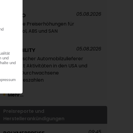
05.08.2026
TRINSEO
Deutliche Preiserhöhungen für
Polystyrol, ABS und SAN
05.08.2026
OPMOBILITY
Französischer Automobilzulieferer
verstärkt Aktivitäten in den USA und
Asien / Durchwachsene
Halbjahreszahlen
Mehr...
Preisreporte und
Herstellerankündigungen
09:45