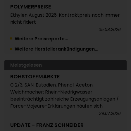
POLYMERPREISE
Ethylen August 2026: Kontraktpreis noch immer
nicht fixiert
05.08.2026
Weitere Preisreporte...
TRINSEO
Weitere Herstellerankündigungen...
Deutliche Preiserhöhungen für Polystyrol, ABS
und SAN
05.08.2026
Meistgelesen
POLYMERPREISE
ROHSTOFFMÄRKTE
Vorprodukte Juli/August 2026
C 2/3, SAN, Butadien, Phenol, Aceton,
Weichmacher: Rhein-Niedrigwasser
04.08.2026
beeinträchtigt zahlreiche Erzeugungsanlagen /
POLYMERPREISE
Force-Majeure-Erklärungen häufen sich
Styrolkunststoffe Juli 2026: Absturz der SM-
29.07.2026
Referenz zieht die Preise nach unten /
UPDATE - FRANZ SCHNEIDER
Atempause wohl aber nur von kurzer Dauer