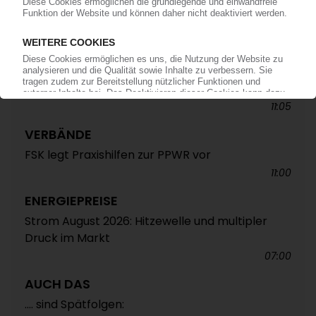
ALTAUTO-RECYCLING
TecPart: Verband ruft zur Teilnahme an EU-
Konsultation zum Rezyklatanteil auf /
Öffentliche Webkonferenz soll Industrieposition
abstimmen
11:05
VERBÄNDE
FSK legt Praxishilfen zur PPWR vor
11:00
ENERGIEPREISE
Strom August 2026: Hitzewelle und multipler
Druck im Markt
07:00
AUCH DAS
.... sind Spätfolgen: