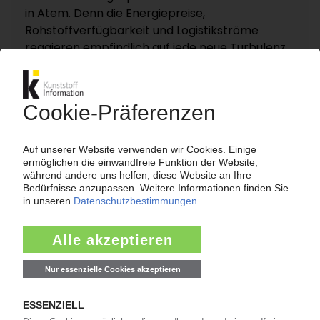
in Atem. Denn die Energiepreise,
Rohstoffverfügbarkeit und Logistikströme
reagieren empfindlich auf jede neue Turbulenz.
KI – Kunststoff Information dokumentiert und
analysiert die für die Polymermärkte
entscheidenden Entwicklungen rund um die
Straße von Hormus auf einer eigenen
Themenseite „Nahost-Konflikt“.
Zur Themenseite...
Nachrichten
LANXESS
Preiserhöhung für Adipinsäure / Folge des
Niedrigwassers im Rhein?
14:19