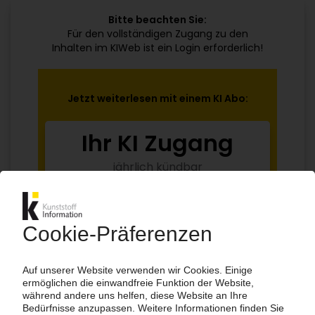
Bitte beachten Sie:
Für den vollständigen Zugang zu den
Inhalten im KIWeb ist ein Login erforderlich!
Jetzt weiterlesen mit einem KI Abo:
Ihr KI Zugang
jährlich kündbar
99€
ab
/Monat
Jetzt kostenlos testen
Bereits KI-Abonnent? Jetzt
anmelden!