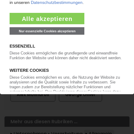
Mehr zu ...
Adient
Berry Global
Johnson Controls
Tyco International
Alex Molinaroli
George Oliver
Mehr aus diesen Rubriken ...
Unternehmen
Verarbeitung
Allgemein