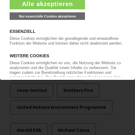
Bereits KI-Abonnent? Jetzt
anmelden!
Mehr zu ...
Josef Ehrler GmbH & Co KG
nova-Institut
Smithers Pira
United Nations Environment Programme
Harald Käb
Michael Carus