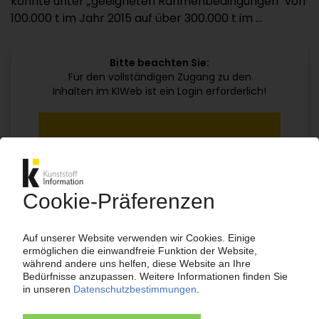
könnte unter „geeigneten Rahmenbedingungen" von
100.000 t im Jahr 2015 auf über 300.000 t im ...
Bitte beachten Sie:
Für den vollständigen Zugang zu den
Inhalten im KIWeb ist ein Login erforderlich!
Jetzt weiterlesen mit einem KI Abo:
Ihr KI Zugang
jährlich kündbar
99€
ab
/Monat
Jetzt kostenlos testen