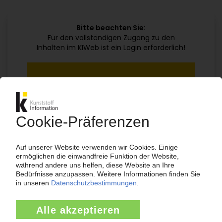
Bitte beachten Sie:
Für den vollständigen Zugang zu den
Inhalten im KIWeb ist ein Login erforderlich!
Jetzt weiterlesen mit einem KI Abo:
Ihr KI Zugang
jährlich kündbar
99€
ab
/Monat
Jetzt kostenlos testen
Bereits KI-Abonnent? Jetzt