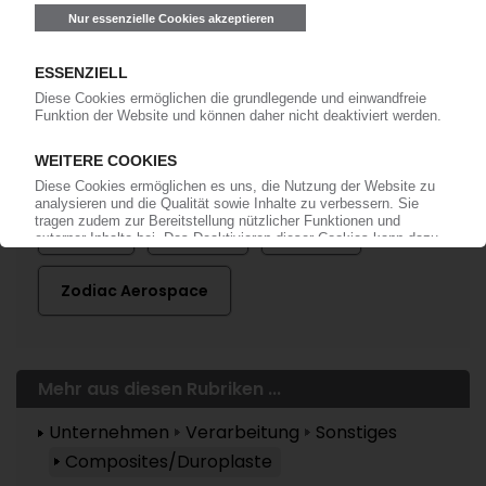
anmelden!
Mehr zu ...
Airbus
Boeing
Safran
Zodiac Aerospace
Mehr aus diesen Rubriken ...
Unternehmen
Verarbeitung
Sonstiges
Composites/Duroplaste