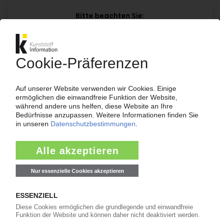
Bitte beachten Sie:
Für den vollständigen Zugang zu den
Inhalten im KIWeb ist ein Login erforderlich!
Jetzt weiterlesen mit einem KI Abo:
Ihr KI Zugang
jährlich kündbar
99€
ab
/Monat
Jetzt kostenlos testen
Bereits KI-Abonnent? Jetzt
anmelden!