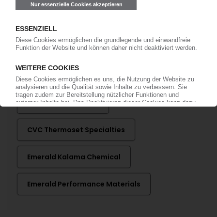
anmelden!
Mehr zu ...
American Securities
CVC Thermoset Specialties
Emerald Kalama Chemical
Emerald Performance Materials