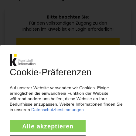
Bitte beachten Sie:
Für den vollständigen Zugang zu den
Inhalten im KIWeb ist ein Login erforderlich!
Jetzt weiterlesen mit einem KI Abo:
Ihr KI Zugang
jährlich kündbar
99€
ab
/Monat
Jetzt kostenlos testen
Bereits KI-Abonnent? Jetzt