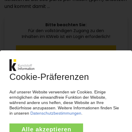
und kommt damit ...
Bitte beachten Sie:
Für den vollständigen Zugang zu den
Inhalten im KIWeb ist ein Login erforderlich!
Jetzt weiterlesen mit einem KI Abo:
Ihr KI Zugang
jährlich kündbar
99€
ab
/Monat
Jetzt kostenlos testen