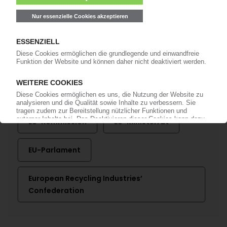
Bereits KI-Abonnent? Jetzt
anmelden!
Mehr zu ...
EU-Kommission
EU-Ministerrat
EU-Parlament
European Recycling Industries’
Confederation