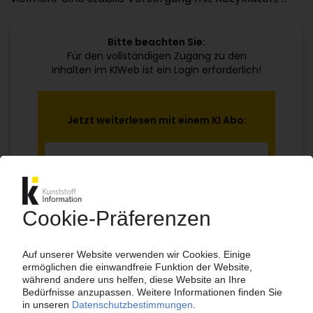
Bitte beachten Sie:
Für den vollständigen Zugang zu den
Inhalten im KIWeb ist ein Login erforderlich!
Jetzt weiterlesen mit einem KI Abo:
Ihr KI Zugang
jährlich kündbar
99€
ab
/Monat
Jetzt kostenlos testen
Bereits KI-Abonnent? Jetzt