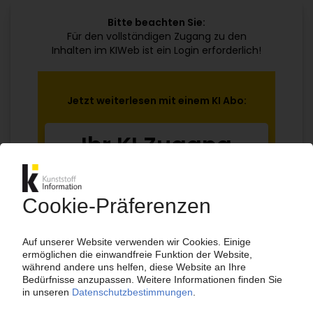
Bitte beachten Sie:
Für den vollständigen Zugang zu den
Inhalten im KIWeb ist ein Login erforderlich!
Jetzt weiterlesen mit einem KI Abo:
Ihr KI Zugang
jährlich kündbar
99€
ab
/Monat
Jetzt kostenlos testen
Bereits KI-Abonnent? Jetzt
anmelden!