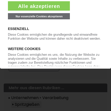
Mehr zu ...
Adient
Yanfeng Automotive Interiors
Douglas G. DelGrosso
Mehr aus diesen Rubriken ...
Unternehmen
Verarbeitung
Spritzgießen