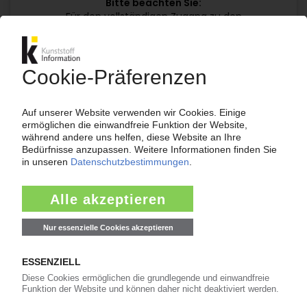
Bitte beachten Sie:
Für den vollständigen Zugang zu den
Inhalten im KIWeb ist ein Login erforderlich!
Jetzt weiterlesen mit einem KI Abo:
Ihr KI Zugang
jährlich kündbar
99€
ab
/Monat
Jetzt kostenlos testen
Bereits KI-Abonnent? Jetzt
anmelden!