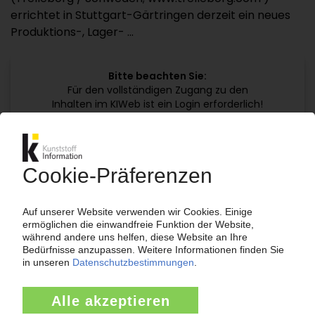
errichtet in Stuttgart-Gärtringen derzeit ein neues
Produktions-, Lager- ...
Bitte beachten Sie:
Für den vollständigen Zugang zu den
Inhalten im KIWeb ist ein Login erforderlich!
Jetzt weiterlesen mit einem KI Abo:
Ihr KI Zugang
jährlich kündbar
99€
ab
/Monat
Jetzt kostenlos testen