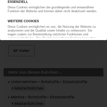
anmelden!
Mehr zu ...
AF-Color
Mehr aus diesen Rubriken ...
Unternehmen
Rohstoffe
Einsatzstoffe
Masterbatches
Märkte
Rohstoffe
Einsatzstoffe
Masterbatches