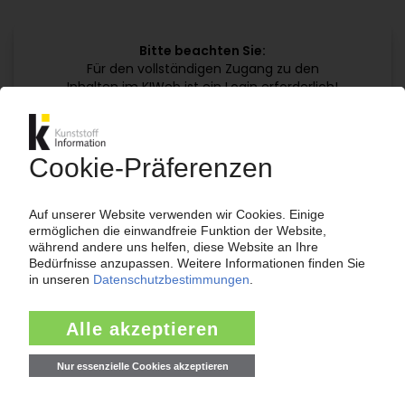
Bitte beachten Sie:
Für den vollständigen Zugang zu den
Inhalten im KIWeb ist ein Login erforderlich!
Jetzt weiterlesen mit einem KI Abo:
Ihr KI Zugang
jährlich kündbar
99€
ab
/Monat
Jetzt kostenlos testen
Bereits KI-Abonnent? Jetzt