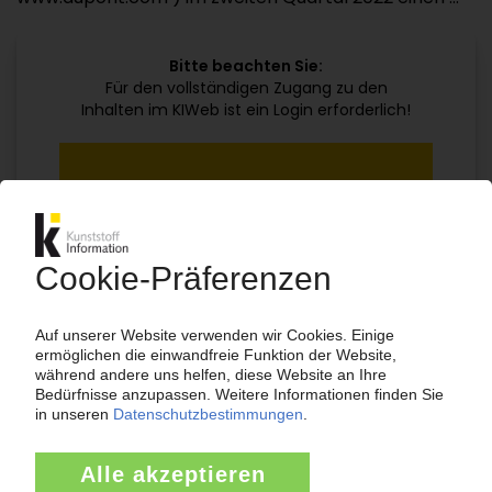
Bitte beachten Sie:
Für den vollständigen Zugang zu den
Inhalten im KIWeb ist ein Login erforderlich!
Jetzt weiterlesen mit einem KI Abo:
Ihr KI Zugang
jährlich kündbar
99€
ab
/Monat
Jetzt kostenlos testen
Bereits KI-Abonnent? Jetzt