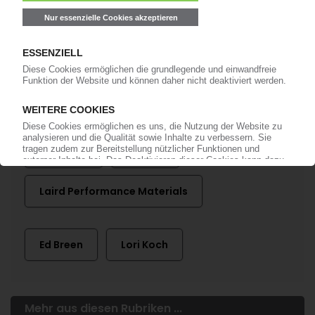
anmelden!
Mehr zu ...
Celanese
DuPont
Laird Performance Materials
Ed Breen
Lori Koch
Mehr aus diesen Rubriken ...