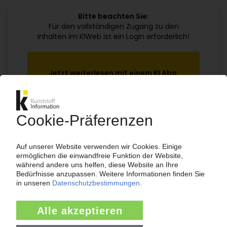
Bitte beachten Sie:
Für den vollständigen Zugang zu den
Inhalten im KIWeb ist ein Login erforderlich!
Jetzt weiterlesen mit einem KI Abo:
Ihr KI Zugang
jährlich kündbar
99€
ab
/Monat
Jetzt kostenlos testen
Bereits KI-Abonnent? Jetzt
anmelden!