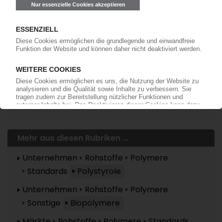
Mehr zu ...
Chimei
Mehr aus diesen Rubriken ...
Unternehmen
Rohstoffe
Polymere
Standards
Polystyrole
Unternehmen
Rohstoffe
Polymere
Sonstige
Biopolymere
Märkte
Rohstoffe
Polymere
Standards