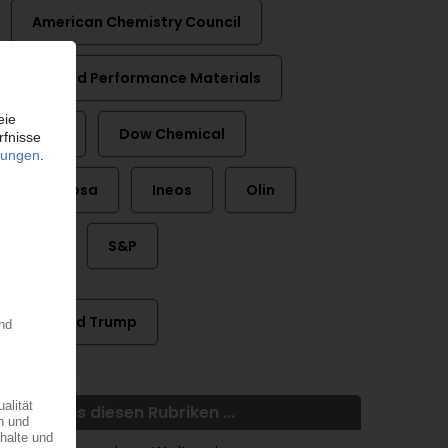
American Chemistry Council
Ascend Performance Materials
Dow
Dow Chemical
Formosa
Ineos
Olin
RTi
S&P
Donald Trump
Mehr aus diesen Rubriken ...