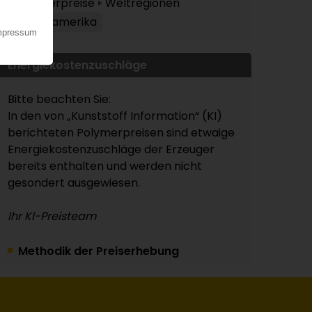
Polymerpreise
Weltregionen
Nordamerika
Energiekostenzuschläge
Bitte beachten Sie:
In den von „Kunststoff Information“ (KI)
berichteten Polymerpreisen sind etwaige
Energiekostenzuschläge der Erzeuger
bereits enthalten und werden nicht
gesondert ausgewiesen.
Ihr KI-Preisteam
Methodik der Preiserhebung