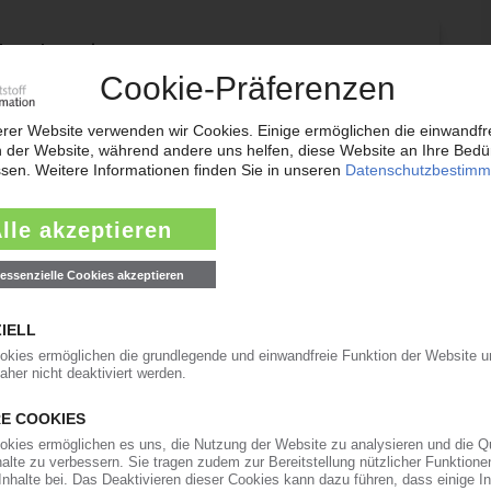
 beachten Sie:
zu den Inhalten im KIWeb ist ein Login
rforderlich!
esen mit einem KI Abo:
KI Zugang
lich kündbar
9€
/Monat
kostenlos testen
onnent? Jetzt anmelden!