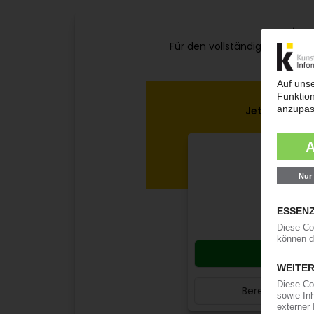
Bitte
Für den vollständigen Zugang 
e
Jetzt weiterl
Ihr 
jähr
9
ab
Jetzt 
Bereits KI-Ab