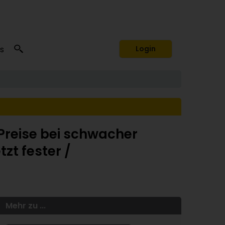
s
Login
 Preise bei schwacher
zt fester /
Mehr zu ...