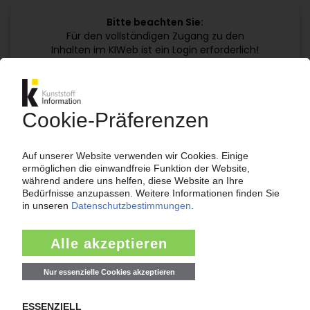
Bitte beachten Sie:
Für den vollständigen Zugang zu den
Inhalten im KIWeb ist ein Login erforderlich!
Jetzt weiterlesen mit einem KI Abo:
Ihr KI Zugang
jährlich kündbar
99€
ab
/Monat
Jetzt kostenlos testen
Bereits KI-Abonnent? Jetzt
anmelden!