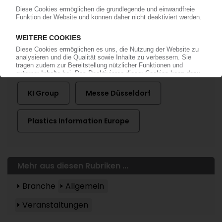
Mehr zu ...
KI Group
Messe Düsseldorf
Plastics Information Europe
Mehr aus diesen Rubriken ...
Branche
Allgemein
Veranstaltungen