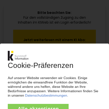
Bitte beachten Sie:
Für den vollständigen Zugang zu den
Inhalten im KIWeb ist ein Login erforderlich!
Jetzt weiterlesen mit einem KI Abo:
Ihr KI Zugang
jährlich kündbar
99€
ab
/Monat
Jetzt kostenlos testen
Bereits KI-Abonnent? Jetzt
anmelden!