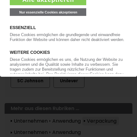
Mehr zu ...
Amazon
Mondi
Nestlé
SC Johnson
Unilever
Mehr aus diesen Rubriken ...
Unternehmen
Anwendung
Verpackung
Unternehmen
Anwendung