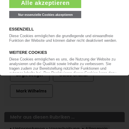
Mehr zu ...
Bosch
Norma
Birgit Seeger
Guido Grandi
Mark Wilhelms
Mehr aus diesen Rubriken ...
Unternehmen
Verarbeitung
Allgemein