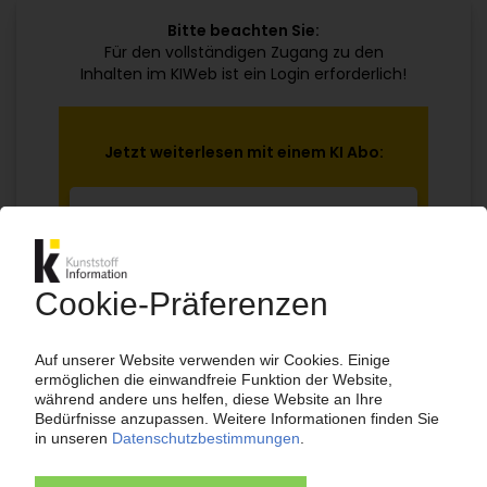
Bitte beachten Sie:
Für den vollständigen Zugang zu den
Inhalten im KIWeb ist ein Login erforderlich!
Jetzt weiterlesen mit einem KI Abo:
Ihr KI Zugang
jährlich kündbar
99€
ab
/Monat
Jetzt kostenlos testen
Bereits KI-Abonnent? Jetzt
anmelden!