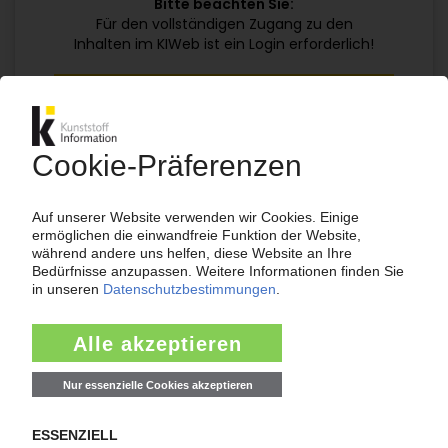
Bitte beachten Sie:
Für den vollständigen Zugang zu den
Inhalten im KIWeb ist ein Login erforderlich!
Jetzt weiterlesen mit einem KI Abo:
Ihr KI Zugang
jährlich kündbar
99€
ab
/Monat
Jetzt kostenlos testen
Bereits KI-Abonnent? Jetzt
anmelden!