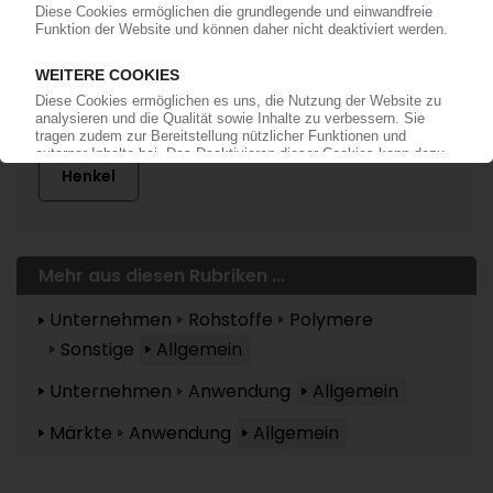
Mehr zu ...
Henkel
Mehr aus diesen Rubriken ...
Unternehmen
Rohstoffe
Polymere
Sonstige
Allgemein
Unternehmen
Anwendung
Allgemein
Märkte
Anwendung
Allgemein