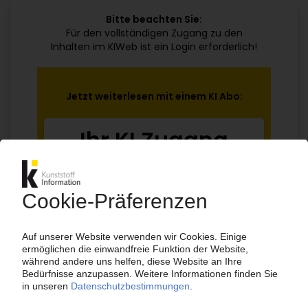
Bitte beachten Sie:
Für den vollständigen Zugang zu den
Inhalten im KIWeb ist ein Login erforderlich!
Jetzt weiterlesen mit einem KI Abo:
Ihr KI Zugang
jährlich kündbar
99€
ab
/Monat
Jetzt kostenlos testen
Bereits KI-Abonnent? Jetzt
anmelden!