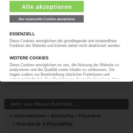
Mehr zu ...
Meraxis
Rehau
Dr. Stefan Girschik
Mehr aus diesen Rubriken ...
Unternehmen
Rohstoffe
Polymere
Standards
Polyolefine