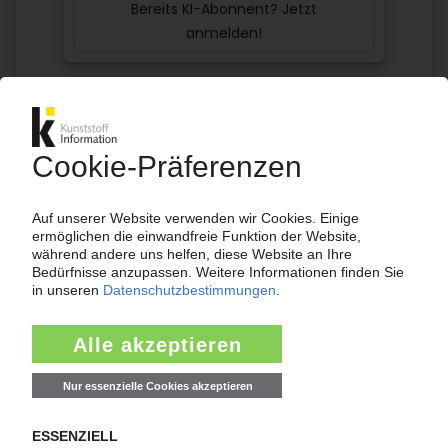
Bereits KI-Abonnent? Jetzt
anmelden!
Mehr zu ...
Vynova
Mehr aus diesen Rubriken ...
Polymerpreise
Allgemein
Polymerpreise
Standard-Thermoplaste
PVC