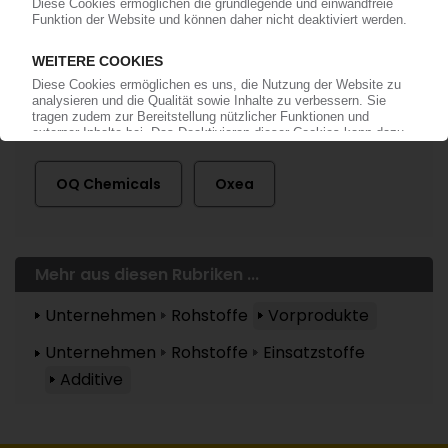
Mehr zu ...
OQ Chemicals
Oxea
Mehr aus diesen Rubriken ...
Unternehmen
Rohstoffe
Vorprodukte
Unternehmen
Rohstoffe
Einsatzstoffe
Additive