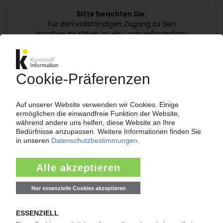
Bitte beachten Sie:
Für den vollständigen Zugang zu den
Inhalten im KIWeb ist ein Login erforderlich!
Jetzt weiterlesen mit einem KI Abo:
Ihr KI Zugang
jährlich kündbar
99€
ab
/Monat
Jetzt kostenlos testen
Bereits KI-Abonnent? Jetzt
anmelden!